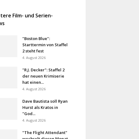
tere Film- und Serien-
ws
"Boston Blue":
Starttermin von Staffel
2 steht fest
4. August 2026
"R.J. Decker": Staffel 2
der neuen Krimiserie
hat einen...
4. August 2026
Dave Bautista soll Ryan
Hurst als Kratos in
"God...
4. August 2026
"The Flight Attendant"
wechselt diesen Monat