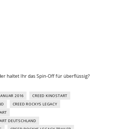
er haltet Ihr das Spin-Off für überflüssig?
JANUAR 2016
CREED KINOSTART
ND
CREED ROCKYS LEGACY
ART
TART DEUTSCHLAND