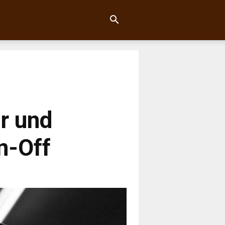
r und
n-Off