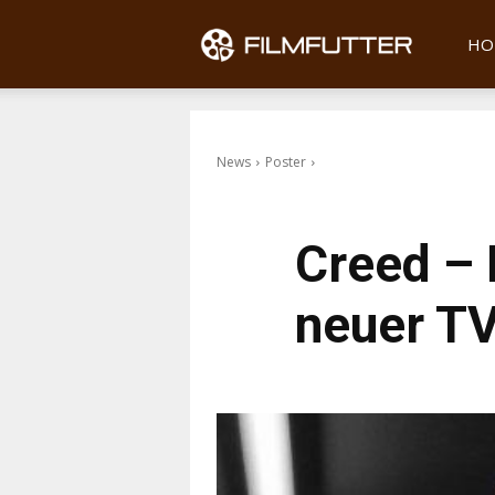
Filmfu
HO
News
Poster
Creed – 
neuer T