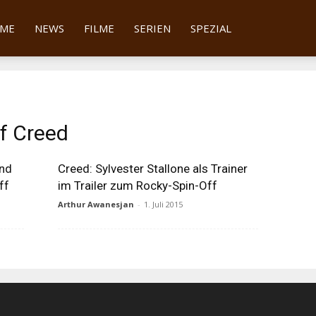
tter
ME
NEWS
FILME
SERIEN
SPEZIAL
f Creed
und
Creed: Sylvester Stallone als Trainer
ff
im Trailer zum Rocky-Spin-Off
Arthur Awanesjan
-
1. Juli 2015