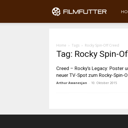
Filmfu
HO
Home
Tags
Rocky Spin-Off Creed
Tag: Rocky Spin-Of
Creed – Rocky’s Legacy: Poster 
neuer TV-Spot zum Rocky-Spin-O
Arthur Awanesjan
-
10. Oktober 2015