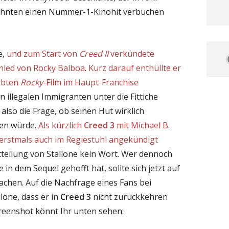
ehnten einen Nummer-1-Kinohit verbuchen
e,
und zum Start von
Creed II
verkündete
chied von Rocky Balboa
.
Kurz darauf enthüllte er
iebten
Rocky
-Film im Haupt-Franchise
n illegalen Immigranten unter die Fittiche
 also die Frage, ob seinen Hut wirklich
gen würde.
Als kürzlich
Creed 3
mit Michael B.
 erstmals auch im Regiestuhl angekündigt
itteilung von Stallone kein Wort. Wer dennoch
 in dem Sequel gehofft hat, sollte sich jetzt auf
chen. Auf die Nachfrage eines Fans bei
llone, dass er in
Creed 3
nicht zurückkehren
reenshot könnt Ihr unten sehen: