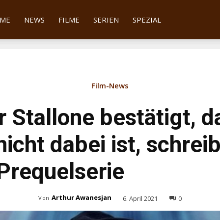
tter
ME
NEWS
FILME
SERIEN
SPEZIAL
Film-News
 Stallone bestätigt, d
icht dabei ist, schreib
Prequelserie
Arthur Awanesjan
6. April 2021
0
Von