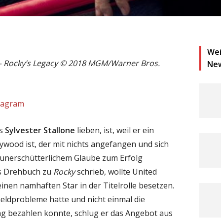
Wei
II – Rocky’s Legacy © 2018 MGM/Warner Bros.
Ne
stagram
ns
Sylvester Stallone
lieben, ist, weil er ein
ywood ist, der mit nichts angefangen und sich
d unerschütterlichem Glaube zum Erfolg
as Drehbuch zu
Rocky
schrieb, wollte United
inen namhaften Star in der Titelrolle besetzen.
Geldprobleme hatte und nicht einmal die
g bezahlen konnte, schlug er das Angebot aus