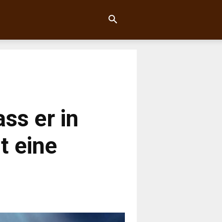
ass er in
t eine