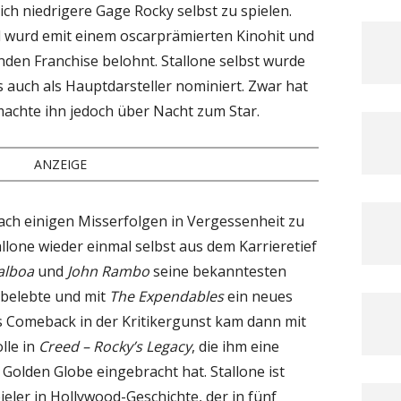
ich niedrigere Gage Rocky selbst zu spielen.
nd wurd emit einem oscarprämierten Kinohit und
den Franchise belohnt. Stallone selbst wurde
 auch als Hauptdarsteller nominiert. Zwar hat
machte ihn jedoch über Nacht zum Star.
ANZEIGE
nach einigen Misserfolgen in Vergessenheit zu
allone wieder einmal selbst aus dem Karrieretief
alboa
und
John Rambo
seine bekanntesten
rbelebte und mit
The Expendables
ein neues
 Comeback in der Kritikergunst kam dann mit
lle in
Creed – Rocky’s Legacy
, die ihm eine
olden Globe eingebracht hat. Stallone ist
eler in Hollywood-Geschichte, der in fünf