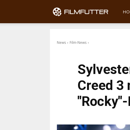
Filmfu
HO
News
Film-News
Sylvester
Creed 3 n
"Rocky"-