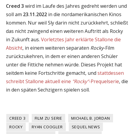
Creed 3
wird im Laufe des Jahres gedreht werden und
soll am
23.11.2022
in die nordamerikanischen Kinos
kommen. Nur weil Sly darin nicht zurückkehrt, schließt
das nicht zwingend einen weiteren Auftritt als Rocky
in Zukunft aus.
Vorletztes Jahr erklärte Stallone die
Absicht
, in einem weiteren separaten
Rocky
-Film
zurückzukehren, in dem er einen anderen Schüler
unter die Fittiche nehmen würde. Dieses Projekt hat
seitdem keine Fortschritte gemacht, und
stattdessen
schreibt Stallone aktuell eine
"Rocky"
-Prequelserie
, die
in den späten Sechzigern spielen soll.
CREED 3
FILM ZU SERIE
MICHAEL B. JORDAN
ROCKY
RYAN COOGLER
SEQUEL NEWS