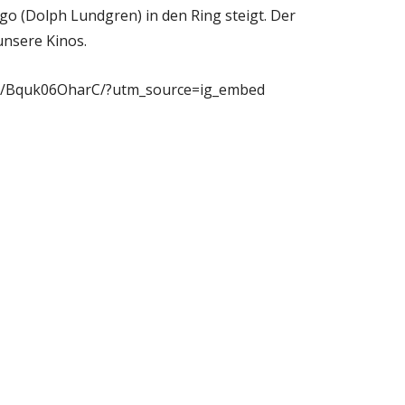
o (Dolph Lundgren) in den Ring steigt. Der
unsere Kinos.
/p/Bquk06OharC/?utm_source=ig_embed