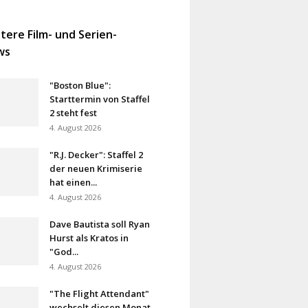
tere Film- und Serien-
ws
"Boston Blue":
Starttermin von Staffel
2 steht fest
4. August 2026
"R.J. Decker": Staffel 2
der neuen Krimiserie
hat einen...
4. August 2026
Dave Bautista soll Ryan
Hurst als Kratos in
"God...
4. August 2026
"The Flight Attendant"
wechselt diesen Monat