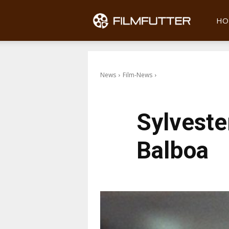
Filmfu
HO
News
Film-News
Sylvester
Balboa