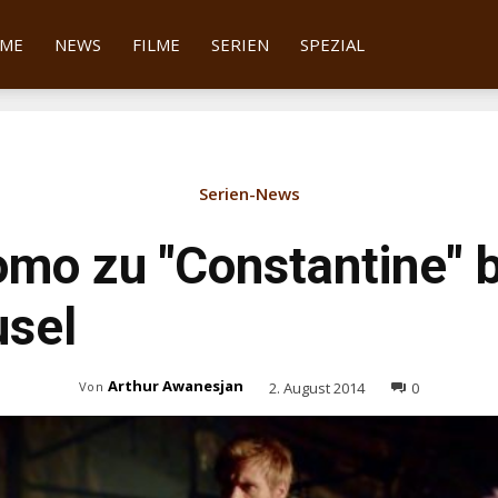
tter
ME
NEWS
FILME
SERIEN
SPEZIAL
Serien-News
mo zu "Constantine" b
usel
Arthur Awanesjan
2. August 2014
0
Von