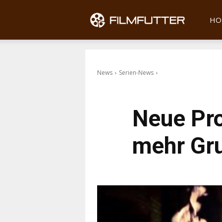
Filmfu
HO
News
Serien-News
Neue Pro
mehr Gr