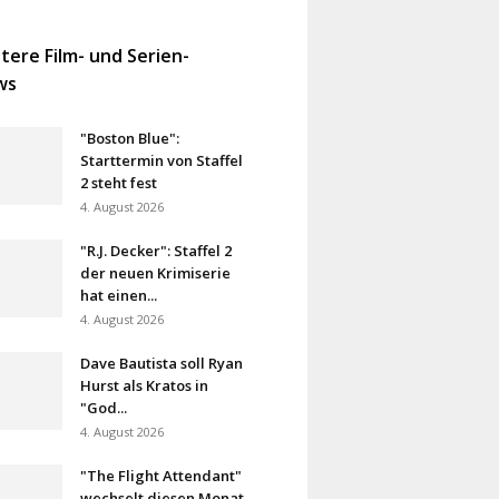
tere Film- und Serien-
ws
"Boston Blue":
Starttermin von Staffel
2 steht fest
4. August 2026
"R.J. Decker": Staffel 2
der neuen Krimiserie
hat einen...
4. August 2026
Dave Bautista soll Ryan
Hurst als Kratos in
"God...
4. August 2026
"The Flight Attendant"
wechselt diesen Monat