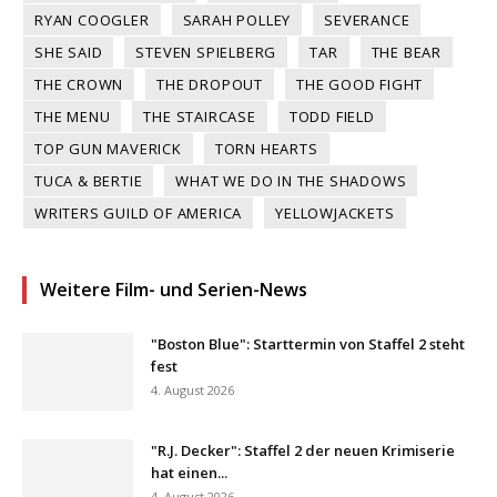
RYAN COOGLER
SARAH POLLEY
SEVERANCE
SHE SAID
STEVEN SPIELBERG
TAR
THE BEAR
THE CROWN
THE DROPOUT
THE GOOD FIGHT
THE MENU
THE STAIRCASE
TODD FIELD
TOP GUN MAVERICK
TORN HEARTS
TUCA & BERTIE
WHAT WE DO IN THE SHADOWS
WRITERS GUILD OF AMERICA
YELLOWJACKETS
Weitere Film- und Serien-News
"Boston Blue": Starttermin von Staffel 2 steht
fest
4. August 2026
"R.J. Decker": Staffel 2 der neuen Krimiserie
hat einen...
4. August 2026