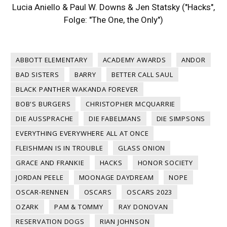
Lucia Aniello & Paul W. Downs & Jen Statsky ("Hacks",
Folge: "The One, the Only")
ABBOTT ELEMENTARY
ACADEMY AWARDS
ANDOR
BAD SISTERS
BARRY
BETTER CALL SAUL
BLACK PANTHER WAKANDA FOREVER
BOB'S BURGERS
CHRISTOPHER MCQUARRIE
DIE AUSSPRACHE
DIE FABELMANS
DIE SIMPSONS
EVERYTHING EVERYWHERE ALL AT ONCE
FLEISHMAN IS IN TROUBLE
GLASS ONION
GRACE AND FRANKIE
HACKS
HONOR SOCIETY
JORDAN PEELE
MOONAGE DAYDREAM
NOPE
OSCAR-RENNEN
OSCARS
OSCARS 2023
OZARK
PAM & TOMMY
RAY DONOVAN
RESERVATION DOGS
RIAN JOHNSON