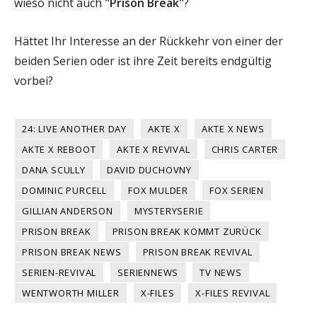
wieso nicht auch
"Prison Break"
?
Hättet Ihr Interesse an der Rückkehr von einer der
beiden Serien oder ist ihre Zeit bereits endgültig
vorbei?
24: LIVE ANOTHER DAY
AKTE X
AKTE X NEWS
AKTE X REBOOT
AKTE X REVIVAL
CHRIS CARTER
DANA SCULLY
DAVID DUCHOVNY
DOMINIC PURCELL
FOX MULDER
FOX SERIEN
GILLIAN ANDERSON
MYSTERYSERIE
PRISON BREAK
PRISON BREAK KOMMT ZURÜCK
PRISON BREAK NEWS
PRISON BREAK REVIVAL
SERIEN-REVIVAL
SERIENNEWS
TV NEWS
WENTWORTH MILLER
X-FILES
X-FILES REVIVAL