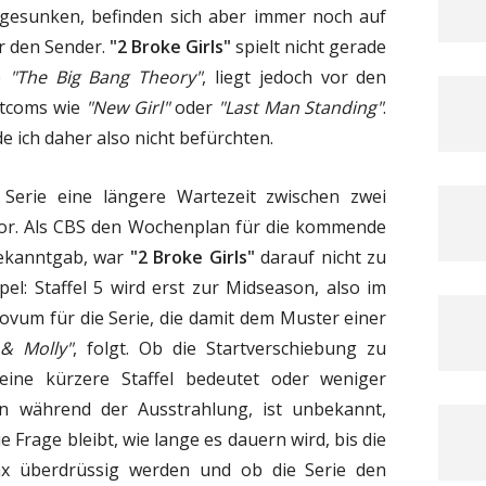
ch gesunken, befinden sich aber immer noch auf
r den Sender.
"2 Broke Girls"
spielt nicht gerade
ie
"The Big Bang Theory"
, liegt jedoch vor den
itcoms wie
"New Girl"
oder
"Last Man Standing"
.
e ich daher also nicht befürchten.
Serie eine längere Wartezeit zwischen zwei
uvor. Als CBS den Wochenplan für die kommende
bekanntgab, war
"2 Broke Girls"
darauf nicht zu
pel: Staffel 5 wird erst zur Midseason, also im
Novum für die Serie, die damit dem Muster einer
 & Molly"
, folgt. Ob die Startverschiebung zu
eine kürzere Staffel bedeutet oder weniger
 während der Ausstrahlung, ist unbekannt,
e Frage bleibt, wie lange es dauern wird, bis die
x überdrüssig werden und ob die Serie den