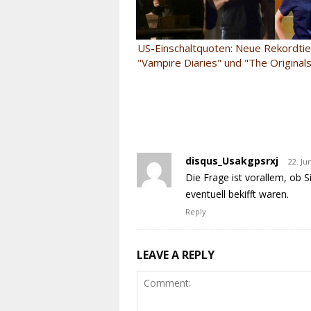
US-Einschaltquoten: Neue Rekordtie
"Vampire Diaries" und "The Original
disqus_Usakgpsrxj
22. Ju
Die Frage ist vorallem, ob 
eventuell bekifft waren.
Reply
LEAVE A REPLY