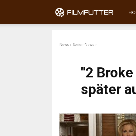
Filmfu
HO
News
Serien-News
"2 Broke 
später a