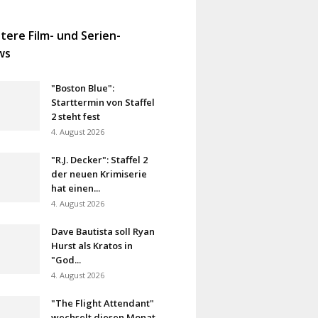
tere Film- und Serien-
ws
"Boston Blue":
Starttermin von Staffel
2 steht fest
4. August 2026
"R.J. Decker": Staffel 2
der neuen Krimiserie
hat einen...
4. August 2026
Dave Bautista soll Ryan
Hurst als Kratos in
"God...
4. August 2026
"The Flight Attendant"
wechselt diesen Monat