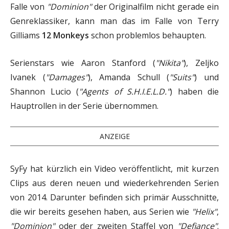
Falle von
"Dominion"
der Originalfilm nicht gerade ein
Genreklassiker, kann man das im Falle von Terry
Gilliams
12 Monkeys
schon problemlos behaupten.
Serienstars wie Aaron Stanford (
"Nikita"
), Zeljko
Ivanek (
"Damages"
), Amanda Schull (
"Suits"
) und
Shannon Lucio (
"Agents of S.H.I.E.L.D."
) haben die
Hauptrollen in der Serie übernommen.
ANZEIGE
SyFy hat kürzlich ein Video veröffentlicht, mit kurzen
Clips aus deren neuen und wiederkehrenden Serien
von 2014. Darunter befinden sich primär Ausschnitte,
die wir bereits gesehen haben, aus Serien wie
"Helix"
,
"Dominion"
oder der zweiten Staffel von
"Defiance"
.