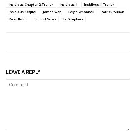
Insidious Chapter 2 Trailer
Insidious II
Insidious II Trailer
Insidious Sequel
James Wan
Leigh Whannell
Patrick Wilson
Rose Byrne
Sequel News
Ty Simpkins
LEAVE A REPLY