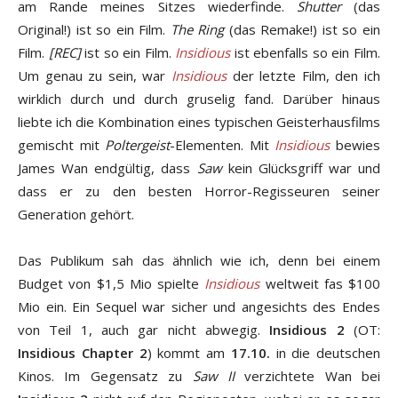
am Rande meines Sitzes wiederfinde.
Shutter
(das
Original!) ist so ein Film.
The Ring
(das Remake!) ist so ein
Film.
[REC]
ist so ein Film.
Insidious
ist ebenfalls so ein Film.
Um genau zu sein, war
Insidious
der letzte Film, den ich
wirklich durch und durch gruselig fand. Darüber hinaus
liebte ich die Kombination eines typischen Geisterhausfilms
gemischt mit
Poltergeist
-Elementen. Mit
Insidious
bewies
James Wan endgültig, dass
Saw
kein Glücksgriff war und
dass er zu den besten Horror-Regisseuren seiner
Generation gehört.
Das Publikum sah das ähnlich wie ich, denn bei einem
Budget von $1,5 Mio spielte
Insidious
weltweit fas $100
Mio ein. Ein Sequel war sicher und angesichts des Endes
von Teil 1, auch gar nicht abwegig.
Insidious 2
(OT:
Insidious Chapter 2
) kommt am
17.10.
in die deutschen
Kinos. Im Gegensatz zu
Saw II
verzichtete Wan bei