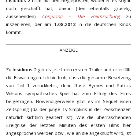
Insidious 2
nicht auf den Regieposten, wobei er es sogar
noch geschafft hat, davor (den ebenfalls gruselig
aussehenden)
Conjuring – Die Heimsuchung
zu
inszenieren, der am
1.08.2013
in die deutschen Kinos
kommt.
ANZEIGE
Zu
Insidious 2
gib es jetzt den ersten Trailer und er erfüllt
die Erwartungen. Ich bin froh, dass die gesamte Besetzung
von Teil 1 zurückkehrt, denn Rose Byrnes und Patrick
Wilsons sympathisches Spiel hat zum Erfolg des Films
beigetragen. Nowendigerweise gibt es im Sequel einen
Zeitsprung (da der junge Ty Simpkins in der Zwischenzeit
natürlich sichtlich gealtert ist). Wie die überraschenden
Ereignise der letzten Minuten des ersten Films hier
angesprochen werden bzw., wie an sie angeknüpft wird, ist