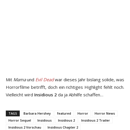
Mit
Mama
und
Evil Dead
war dieses Jahr bislang solide, was
Horrorfilme betrifft, doch ein richtiges Highlight fehlt noch.
Vielleicht wird
Insidious 2
da ja Abhilfe schaffen…
TAGS
Barbara Hershey
featured
Horror
Horror News
Horror Sequel
Insidious
Insidious 2
Insidious 2 Trailer
Insidious 2 Vorschau
Insidious Chapter 2