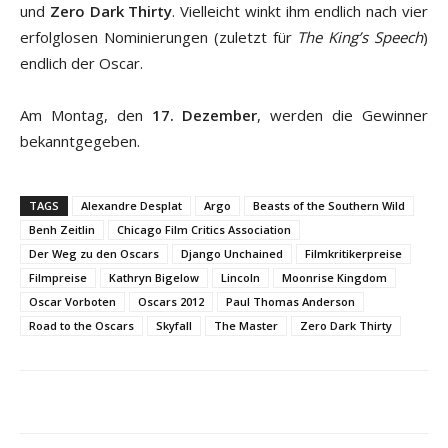
und
Zero Dark Thirty
. Vielleicht winkt ihm endlich nach vier
erfolglosen Nominierungen (zuletzt für
The King’s Speech
)
endlich der Oscar.
Am Montag, den
17. Dezember
, werden die Gewinner
bekanntgegeben.
TAGS
Alexandre Desplat
Argo
Beasts of the Southern Wild
Benh Zeitlin
Chicago Film Critics Association
Der Weg zu den Oscars
Django Unchained
Filmkritikerpreise
Filmpreise
Kathryn Bigelow
Lincoln
Moonrise Kingdom
Oscar Vorboten
Oscars 2012
Paul Thomas Anderson
Road to the Oscars
Skyfall
The Master
Zero Dark Thirty