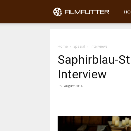
Filmfu
HO
Home
Spezial
Interviews
Saphirblau-St
Interview
19. August 2014