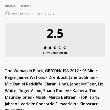
DRAMA
HORROR
BASTIAN G.
-
1. MÄRZ 2012
2.5
Filmfutter Urteil
The Woman In Black, GB/CDN/USA 2012 • 95 Min •
Regie: James Watkins •
Drehbuch: Jane Goldman •
Mit: Daniel Radcliffe, Ciarán Hinds, Janet McTeer, Liz
White, Roger Allam, Shaun Dooley •
Kamera: Tim
Maurice-Jones •
Musik: Marco Beltrami
•
FSK: ab 12
Jahren • Verleih: Concorde Filmverleih
•
Kinostart: