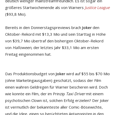
deutlich weniger mainstreamfreundlich. Es ist sogar ein
größeres Startwochenende als von Warners
Justice League
($93,8 Mio).
Bereits in den Donnerstagspreviews brach
Joker
den
Oktober-Rekord mit $13,3 Mio und sein Starttag in Höhe
von $39,7 Mio übertraf den bisherigen Oktober-Rekord
von
Halloween
, der letztes Jahr $33,1 Mio am ersten
Freitag eingenommen hat.
Das Produktionsbudget von
Joker
wird auf $55 bis $70 Mio
(ohne Marketingausgaben) geschätzt, sodass der Film
einen wahren Geldregen für Warner bescheren wird. Doch
wie konnte ein Film, der im Prinzip
Taxi Driver
mit einem
psychotischen Clown ist, solchen Erfolg erzielen? Der Joker
ist vermutlich der bekannteste aller Comic-Bösewichte,
und die Idee, einen so berüchtigten Antagonisten in den