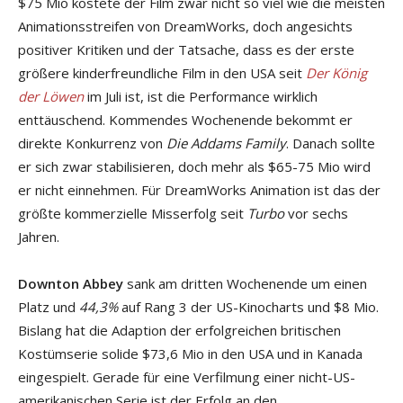
$75 Mio kostete der Film zwar nicht so viel wie die meisten
Animationsstreifen von DreamWorks, doch angesichts
positiver Kritiken und der Tatsache, dass es der erste
größere kinderfreundliche Film in den USA seit
Der König
der Löwen
im Juli ist, ist die Performance wirklich
enttäuschend. Kommendes Wochenende bekommt er
direkte Konkurrenz von
Die Addams Family
. Danach sollte
er sich zwar stabilisieren, doch mehr als $65-75 Mio wird
er nicht einnehmen. Für DreamWorks Animation ist das der
größte kommerzielle Misserfolg seit
Turbo
vor sechs
Jahren.
Downton Abbey
sank am dritten Wochenende um einen
Platz und
44,3%
auf Rang 3 der US-Kinocharts und $8 Mio.
Bislang hat die Adaption der erfolgreichen britischen
Kostümserie solide $73,6 Mio in den USA und in Kanada
eingespielt. Gerade für eine Verfilmung einer nicht-US-
amerikanischen Serie ist der Erfolg an den