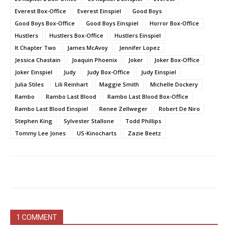
Everest Box-Office
Everest Einspiel
Good Boys
Good Boys Box-Office
Good Boys Einspiel
Horror Box-Office
Hustlers
Hustlers Box-Office
Hustlers Einspiel
It Chapter Two
James McAvoy
Jennifer Lopez
Jessica Chastain
Joaquin Phoenix
Joker
Joker Box-Office
Joker Einspiel
Judy
Judy Box-Office
Judy Einspiel
Julia Stiles
Lili Reinhart
Maggie Smith
Michelle Dockery
Rambo
Rambo Last Blood
Rambo Last Blood Box-Office
Rambo Last Blood Einspiel
Renee Zellweger
Robert De Niro
Stephen King
Sylvester Stallone
Todd Phillips
Tommy Lee Jones
US-Kinocharts
Zazie Beetz
1 COMMENT