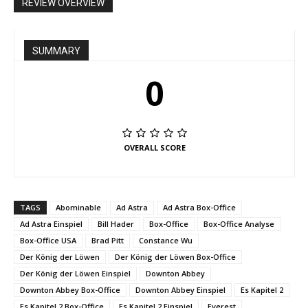
REVIEW OVERVIEW
SUMMARY
0
OVERALL SCORE
TAGS
Abominable
Ad Astra
Ad Astra Box-Office
Ad Astra Einspiel
Bill Hader
Box-Office
Box-Office Analyse
Box-Office USA
Brad Pitt
Constance Wu
Der König der Löwen
Der König der Löwen Box-Office
Der König der Löwen Einspiel
Downton Abbey
Downton Abbey Box-Office
Downton Abbey Einspiel
Es Kapitel 2
Es Kapitel 2 Box-Office
Es Kapitel 2 Einspiel
Everest