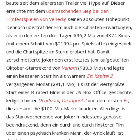
baute seit dem allerersten Trailer viel Hype auf. Dieser
erreichte mit dem
überraschenden Sieg bei den
Filmfestspielen von Venedig
seinen absoluten Höhepunkt.
Dennoch übertraf der Film auch die kühnsten Erwartungen,
als er in den ersten drei Tagen $96,2 Mio von 4374 Kinos
(mit einem Schnitt von $21994 pro Spielstätte) eingespielt
und die Chartspitze im Sturm erobert hat. Damit
zerschmetterte
Joker
den erst letztes Jahr aufgestellten
Oktober-Startrekord von
Venom
($80,3 Mio) und legte
einen besseren Start hin als Warners
Es: Kapitel 2
vergangenen Monat ($91,1 Mio). Es ist der viertgrößte
Start eines R-rated-Films in der US-Box-Office-geschichte,
lediglich hinter
Deadpool
,
Deadpool 2
und dem ersten
Es
,
die allesamt die $100-Mio-Marke knackten. Allerdings ist
das Startwochenende von
Joker
mindestens genauso
beeindruckend, denn ein durch und durch finsterer Film
über einen psychisch kranken Mann, der Amok läuft, ist