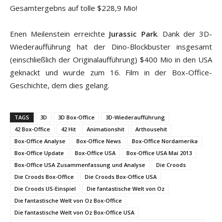
Gesamtergebns auf tolle $228,9 Mio!
Enen Meilenstein erreichte
Jurassic Park
. Dank der 3D-
Wiederaufführung hat der Dino-Blockbuster insgesamt
(einschließlich der Originalaufführung) $400 Mio in den USA
geknackt und wurde zum 16. Film in der Box-Office-
Geschichte, dem dies gelang.
TAGS
3D
3D Box-Office
3D-Wiederaufführung
42 Box-Office
42 Hit
Animationshit
Arthousehit
Box-Office Analyse
Box-Office News
Box-Office Nordamerika
Box-Office Update
Box-Office USA
Box-Office USA Mai 2013
Box-Office USA Zusammenfassung und Analyse
Die Croods
Die Croods Box-Office
Die Croods Box-Office USA
Die Croods US-Einspiel
Die fantastische Welt von Oz
Die fantastische Welt von Oz Box-Office
Die fantastische Welt von Oz Box-Office USA