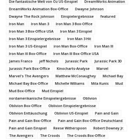
Die fantastische Welt von Oz US-Einspiel
DreamWorks Animation
DreamWorks Animation Box-Office
Dwayne Johnson
Dwayne The Rock Johnson
Einspielergebnisse
featured
Iron Man
Iron Man 3
Iron Man 3 Box-Office
Iron Man 3 Box-Office USA
Iron Man 3 Einspiel
Iron Man 3 Einspielergebnisse
Iron Man 3 Hit
Iron Man 3 US-Einspiel
iron Man Box-Office
Iron Man III
Iron Man III Box-Office
Iron Man III Box-Office USA
James Franco
jeff Nichols
Jurassic Park
Jurassic Park 3D
Jurassic Park Box-Office
Kinocharts-Analyse
Marvel
Marvel's The Avengers
Matthew McConaughey
Michael Bay
Michael Bay Box-Office
Michelle Williams
Mila Kunis
Mud
Mud Box-Office
Mud Einspiel
nordamerikanische Einspielergebnisse
Oblivion
Oblivion Box-Office
Oblivion Einspielergebnisse
Oblivion Enttäuschung
Oblivion US-Einspiel
Pain and Gain
Pain and Gain Box-Office
Pain and Gain Box-Office Deutschland
Pain and Gain Einspiel
Reese Witherspoon
Robert Downey Jr.
The Avengers
The Croods
The Croods Box-Office