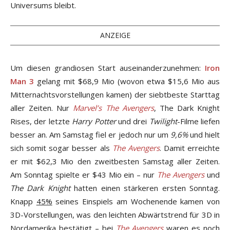
Universums bleibt.
ANZEIGE
Um diesen grandiosen Start auseinanderzunehmen:
Iron
Man 3
gelang mit $68,9 Mio (wovon etwa $15,6 Mio aus
Mitternachtsvorstellungen kamen) der siebtbeste Starttag
aller Zeiten. Nur
Marvel’s The Avengers
, The Dark Knight
Rises, der letzte
Harry Potter
und drei
Twilight
-Filme liefen
besser an. Am Samstag fiel er jedoch nur um
9,6%
und hielt
sich somit sogar besser als
The Avengers
. Damit erreichte
er mit $62,3 Mio den zweitbesten Samstag aller Zeiten.
Am Sonntag spielte er $43 Mio ein – nur
The Avengers
und
The Dark Knight
hatten einen stärkeren ersten Sonntag.
Knapp
45%
seines Einspiels am Wochenende kamen von
3D-Vorstellungen, was den leichten Abwärtstrend für 3D in
Nordamerika bestätigt – bei
The Avengers
waren es noch