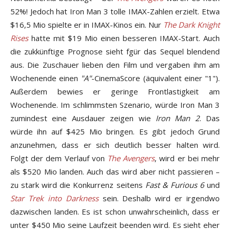
52%! Jedoch hat Iron Man 3 tolle IMAX-Zahlen erzielt. Etwa
$16,5 Mio spielte er in IMAX-Kinos ein. Nur
The Dark Knight
Rises
hatte mit $19 Mio einen besseren IMAX-Start. Auch
die zukkünftige Prognose sieht fgür das Sequel blendend
aus. Die Zuschauer lieben den Film und vergaben ihm am
Wochenende einen
"A"
-CinemaScore (äquivalent einer "1").
Außerdem bewies er geringe Frontlastigkeit am
Wochenende. Im schlimmsten Szenario, würde Iron Man 3
zumindest eine Ausdauer zeigen wie
Iron Man 2
. Das
würde ihn auf $425 Mio bringen. Es gibt jedoch Grund
anzunehmen, dass er sich deutlich besser halten wird.
Folgt der dem Verlauf von
The Avengers
, wird er bei mehr
als $520 Mio landen. Auch das wird aber nicht passieren –
zu stark wird die Konkurrenz seitens
Fast & Furious 6
und
Star Trek into Darkness
sein. Deshalb wird er irgendwo
dazwischen landen. Es ist schon unwahrscheinlich, dass er
unter $450 Mio seine Laufzeit beenden wird. Es sieht eher