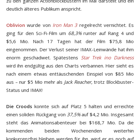
zu den ganzen Actionblockbustern im Mai darstellt und ein
deutlich älteres Publikum anspricht.
Oblivion
wurde von
Iron Man 3
regelrecht vernichtet. Es
ging für den Sci-Fi-Film um
68,3%
runter auf Rang 4 und
$5,6 Mio. Nach 17 Tagen hat der Film $75,8 Mio
eingenommen. Der Verlust seiner IMAX-Leinwände hat ihm
enorm geschadwet. Spätestens
Star Trek ino Darkness
wird ihn endgültig aus den Charts verbannen. Hier sieht es
nach einem etwas enttäuschenden Einspiel von $85 Mio
aus – nur $5 Mio mehr als
Jack Reacher
, trotz Blockbuster-
Status und IMAX!
Die Croods
konnte sich auf Platz 5 halten und erreichte
einen soliden Rückgang von
37,5%
auf $4,2 Mio. Insgesamt
steht das Animationsabenteuer bei $168,7 Mio. Da die
kommenden beiden Wochenenden weiterhin
konkurrenzfrei bleiben werden für ihn, wird er es noch auf