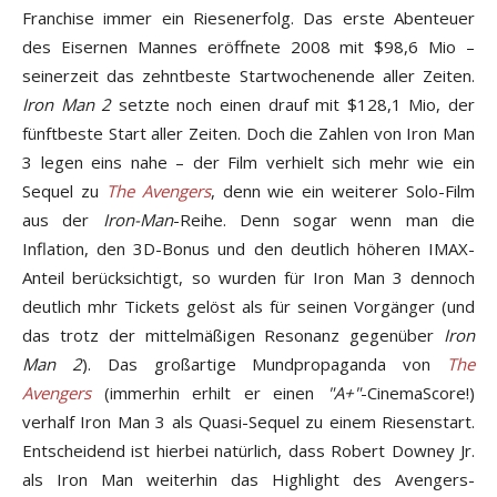
Franchise immer ein Riesenerfolg. Das erste Abenteuer
des Eisernen Mannes eröffnete 2008 mit $98,6 Mio –
seinerzeit das zehntbeste Startwochenende aller Zeiten.
Iron Man 2
setzte noch einen drauf mit $128,1 Mio, der
fünftbeste Start aller Zeiten. Doch die Zahlen von Iron Man
3 legen eins nahe – der Film verhielt sich mehr wie ein
Sequel zu
The Avengers
, denn wie ein weiterer Solo-Film
aus der
Iron-Man
-Reihe. Denn sogar wenn man die
Inflation, den 3D-Bonus und den deutlich höheren IMAX-
Anteil berücksichtigt, so wurden für Iron Man 3 dennoch
deutlich mhr Tickets gelöst als für seinen Vorgänger (und
das trotz der mittelmäßigen Resonanz gegenüber
Iron
Man 2
). Das großartige Mundpropaganda von
The
Avengers
(immerhin erhilt er einen
"A+"
-CinemaScore!)
verhalf Iron Man 3 als Quasi-Sequel zu einem Riesenstart.
Entscheidend ist hierbei natürlich, dass Robert Downey Jr.
als Iron Man weiterhin das Highlight des Avengers-