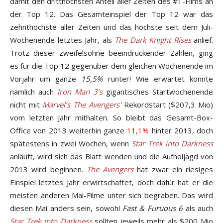
damit den dritthöchsten Anteil aller Zeiten des #1-Films an
der Top 12. Das Gesamteinspiel der Top 12 war das
zehnthöchste aller Zeiten und das höchste seit dem Juli-
Wochenende letztes Jahr, als
The Dark Knight Rises
anlief.
Trotz dieser zweifelsohne beeindruckender Zahlen, ging
es für die Top 12 gegenüber dem gleichen Wochenende im
Vorjahr um ganze
15,5%
runter! Wie erwartet konnte
nämlich auch
Iron Man 3’s
gigantisches Startwochenende
nicht mit
Marvel’s The Avengers'
Rekordstart ($207,3 Mio)
vom letzten Jahr mithalten. So bleibt das Gesamt-Box-
Office von 2013 weiterhin ganze
11,1%
hinter 2013, doch
spätestens in zwei Wochen, wenn
Star Trek into Darkness
anläuft, wird sich das Blatt wenden und die Aufholjagd von
2013 wird beginnen.
The Avengers
hat zwar ein riesiges
Einspiel letztes Jahr erwirtschaftet, doch dafür hat er die
meisten anderen Mai-Filme unter sich begraben. Das wird
diesen Mai anders sein, sowohl
Fast & Furuous 6
als auch
Star Trek into Darkness
sollten jeweils mehr als $200 Mio