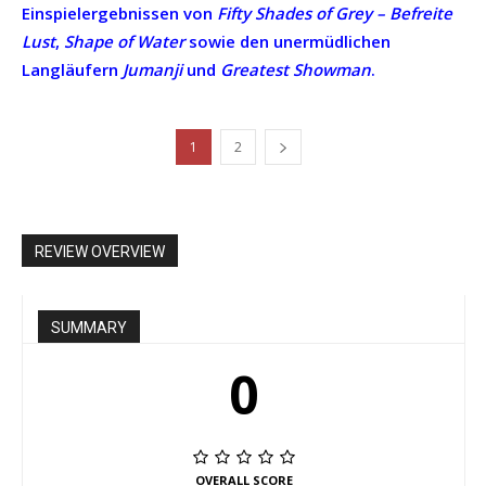
Einspielergebnissen von
Fifty Shades of Grey – Befreite
Lust
,
Shape of Water
sowie den unermüdlichen
Langläufern
Jumanji
und
Greatest Showman
.
1
2
REVIEW OVERVIEW
SUMMARY
0
OVERALL SCORE