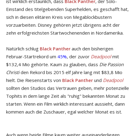
ist wirklich erstaunlich, dass
Black Panther
, der Solo-
Einstand des titelgebenden Superhelden, es geschafft hat,
sich in diesen elitären Kreis von Megablockbustern
vorzuarbeiten. Disney gehören jetzt übrigens acht der
zehn erfolgreichsten Startwochenenden in Nordamerika.
Natürlich schlug
Black Panther
auch den bisherigen
Februar-Startrekord um
45%
, der zuvor
Deadpool
mit
$132,4 Mio gehörte. Kaum zu glauben, dass
Die Passion
Christi
den Rekord bis 2015 elf Jahre lang mit $83,8 Mio
hielt. Die Riesenstarts von
Black Panther
und
Deadpool
sollten den Studios das Vertrauen geben, mehr potenzielle
Tophits in dem lange Zeit als "ruhig" bekannten Monat zu
starten. Wenn ein Film wirklich interessant aussieht, dann
kommen auch die Zuschauer, egal welcher Monat es ist.
Auch wenn beide Filme kaum weiter auseinanderliegen