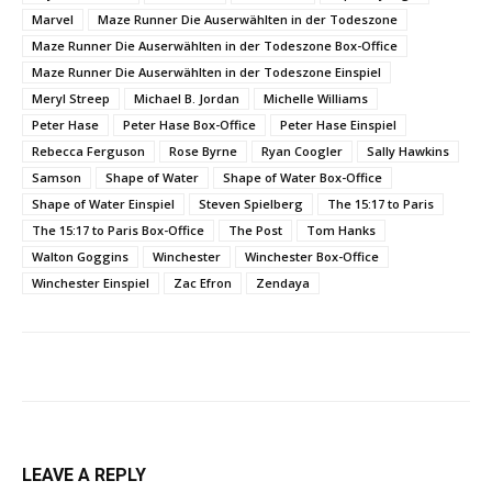
Marvel
Maze Runner Die Auserwählten in der Todeszone
Maze Runner Die Auserwählten in der Todeszone Box-Office
Maze Runner Die Auserwählten in der Todeszone Einspiel
Meryl Streep
Michael B. Jordan
Michelle Williams
Peter Hase
Peter Hase Box-Office
Peter Hase Einspiel
Rebecca Ferguson
Rose Byrne
Ryan Coogler
Sally Hawkins
Samson
Shape of Water
Shape of Water Box-Office
Shape of Water Einspiel
Steven Spielberg
The 15:17 to Paris
The 15:17 to Paris Box-Office
The Post
Tom Hanks
Walton Goggins
Winchester
Winchester Box-Office
Winchester Einspiel
Zac Efron
Zendaya
LEAVE A REPLY