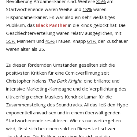
Bevölkerung Afroamerikaner sind. Weitere
35%
am
Startwochenende waren Weiße und
18%
waren
Hispanoamerikaner. Es war also ein sehr vielfältiges
Publikum, das
Black Panther
in die Kinos gelockt hat. Die
Geschlechterverteilung waren relativ ausgeglichen, mit
55%
Männern und
45%
Frauen. Knapp
61%
der Zuschauer
waren älter als 25.
Zu diesen fördernden Umständen gesellten sich die
positivsten Kritiken für eine Comicverfilmung seit
Christopher Nolans
The Dark Knight
, eine brillante und
intensive Marketing-Kampagne und die Verpflichtung des
ultraerfolgreichen Musikers Kendrick Lamar für die
Zusammenstellung des Soundtracks. All das ließ den Hype
exponentiell anwachsen und in einem überwältigenden
Startwochenende resultieren. Wie es nun weitergehen
wird, lässt sich bei einem solchen Riesestart schwer
abschätzen. Die Kritiken sprechen für sich und die