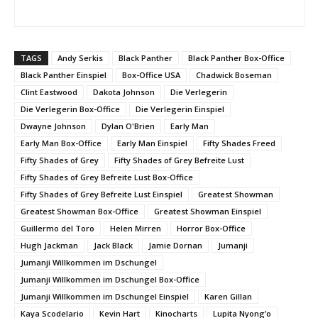
TAGS
Andy Serkis
Black Panther
Black Panther Box-Office
Black Panther Einspiel
Box-Office USA
Chadwick Boseman
Clint Eastwood
Dakota Johnson
Die Verlegerin
Die Verlegerin Box-Office
Die Verlegerin Einspiel
Dwayne Johnson
Dylan O'Brien
Early Man
Early Man Box-Office
Early Man Einspiel
Fifty Shades Freed
Fifty Shades of Grey
Fifty Shades of Grey Befreite Lust
Fifty Shades of Grey Befreite Lust Box-Office
Fifty Shades of Grey Befreite Lust Einspiel
Greatest Showman
Greatest Showman Box-Office
Greatest Showman Einspiel
Guillermo del Toro
Helen Mirren
Horror Box-Office
Hugh Jackman
Jack Black
Jamie Dornan
Jumanji
Jumanji Willkommen im Dschungel
Jumanji Willkommen im Dschungel Box-Office
Jumanji Willkommen im Dschungel Einspiel
Karen Gillan
Kaya Scodelario
Kevin Hart
Kinocharts
Lupita Nyong’o