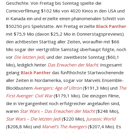
Geschichte. Von Freitag bis Sonntag spielte die
Comicverfilmung $102 Mio von 4020 Kinos in den USA und
in Kanada ein und erzielte einen phänomenalen Schnitt von
$50250 pro Spielstätte. Am Freitag erzielte
Black Panther
mit $75,9 Mio (davon $25,2 Mio in Donnerstagspreviews)
den achtbesten Starttag aller Zeiten, woraufhin mit $66
Mio sogar der viertgrößte Samstag überhaupt folgte, noch
vor
Die letzten Jedi
, und der zweitbeste Sonntag ($60,1
Mio), lediglich hinter
Das Erwachen der Macht
. Insgesamt
gelang
Black Panther
das fünfthöchste Startwochenende
aller Zeiten in Nordamerika, sogar vor Marvels Ensemble-
Blockbustern
Avengers: Age of Ultron
($191,3 Mio) und
The
First Avenger: Civil War
($179,1 Mio). Die einzigen Filme,
die in Vergangenheit noch erfolgreicher angelaufen sind,
waren
Star Wars – Das Erwachen der Macht
($248 Mio),
Star Wars – Die letzten Jedi
($220 Mio),
Jurassic World
($208,8 Mio) und
Marvel’s The Avengers
($207,4 Mio). Es