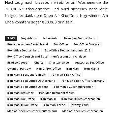
Nachtzug nach Lissabon
erreichte am Wochenende die
700,000-Zuschauermarke und wird sicherlich noch viele
Kinigänger dank dem Open-Air-Kino für sich gewinnen. Am
Ende könntem sogar 800,000 drin sein.
TAGS
Amy Adams
Arthousehit
Besucher Deutschland
Besucherzahlen Deutschland
Box-Office
Box-Office Analyse
Box-office Deutschland
Box-Office Deutschland Juni 2013
Box-Office Deutschland Zusammenfassung und Analyse
Bradley Cooper
Charts
Chartsanalyse
deutsches Box-Office
Gwyneth Paltrow
Horror Box-Office
Iron Man
Iron Man 3
Iron Man 3 Besucherzahlen
Iron Man 3 Box-Office
Iron Man 3 Box-Office Deutschland
Iron Man 3 Box-Office Germany
Iron Man 3 Box-Office Update
Iron Man 3 Zuschauerzahlen
Iron Man Besucher
Iron Man Besucherzahlen
iron Man Box-Office
Iron Man III
Iron Man III Besucherzahlen
Iron Man III Box-Office
Iron Man Three
Jeremy Irons
Man of Steel Besucher Deutschland
Man of Steel Besucherzahlen