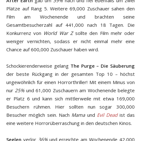
After Earth
gab um
39%
nach und fiel ebenfalls um zwei
Plätze auf Rang 5. Weitere 69,000 Zuschauer sahen den
Film am Wochenende und brachten seine
Gesamtbesucherzahl auf 441,000 nach 18 Tagen. Die
Konkurrenz von
World War Z
sollte den Film mehr oder
weniger vernichten, sodass er nicht einmal mehr eine
Chance auf 600,000 Zuschauer haben wird.
Schockierenderweise gelang
The Purge – Die Säuberung
der beste Rückgang in der gesamten Top 10 – höchst
ungewöhnlich für einen Horrorthriller! Mit einem Minus von
nur
25%
und 61,000 Zuschauern am Wochenende belegte
er Platz 6 und kann sich mittlerweile mit etwa 169,000
Besuchern rühmen. Hier sollten nun sogar 300,000
Besucher möglich sein. Nach
Mama
und
Evil Dead
ist das
eine weitere Horrorüberraschung in den deutschen Kinos.
Seelen
verlor
36%
und erreichte am Wochenende 42,000