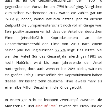
dass es für die Gesamtbesucherzahl der Top 10
gegenüber der Vorwoche um
29%
hinauf ging. Verglichen
zum selben Wochenende 2012 waren die Zahlen gar um
181%
(!) höher, wobei natürlich letztes Jahr zu diesem
Zeitpunkt die Europameisterschaft noch voll im Gange war.
Sehr positiv anzumerken ist, dass der Anteil der deutschen
Filme (einschließlich Koproduktionen) an der
Gesamtbesucherzahl der Filme von 2013 nach einem
halben Jahr bei unglaublichen
27,7%
liegt. Das letzte Mal
war der Anteil (für das Gesamtjahr allerdings) 1985 so
hoch! Natürlich wird bis zum Jahresende der Anteil
runtergehen, doch auch wenn er bei 20% bleibt, wäre es
ein großer Erfolg. Einschließlich der Koproduktionen haben
dieses Jahr bislang zehn deutsche Filme jeweils mehr als
eine halbe Million Besucher in die Kinos gelockt.
In einem gar nicht so knappen Zweikampf zwischen
Die
Monster Uni
und
Man of Steel
, gewann der Pixar-Film die