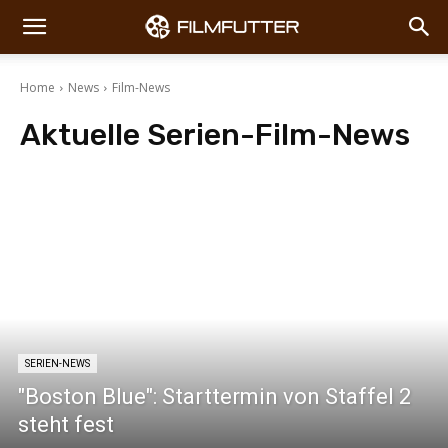
Home
News
Film-News
Aktuelle Serien-
Film-News
Box Office
Poster
Serien-News
Trailer
SERIEN-NEWS
"Boston Blue": Starttermin von Staffel 2
steht fest