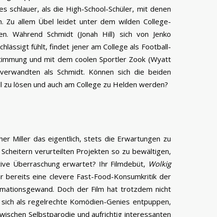
es schlauer, als die High-School-Schüler, mit denen
n. Zu allem Übel leidet unter dem wilden College-
en. Während Schmidt (Jonah Hill) sich von Jenko
ässigt fühlt, findet jener am College als Football-
timmung und mit dem coolen Sportler Zook (Wyatt
nverwandten als Schmidt. Können sich die beiden
 zu lösen und auch am College zu Helden werden?
her Miller das eigentlich, stets die Erwartungen zu
Scheitern verurteilten Projekten so zu bewältigen,
tive Überraschung erwartet? Ihr Filmdebüt,
Wolkig
ar bereits eine clevere Fast-Food-Konsumkritik der
imationsgewand. Doch der Film hat trotzdem nicht
n sich als regelrechte Komödien-Genies entpuppen,
zwischen Selbstparodie und aufrichtig interessanten