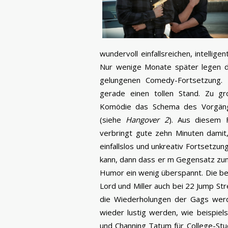
wundervoll einfallsreichen, intellig
Nur wenige Monate später legen di
gelungenen Comedy-Fortsetzung. 
gerade einen tollen Stand. Zu gr
Komödie das Schema des Vorgäng
(siehe
Hangover 2
). Aus diesem 
verbringt gute zehn Minuten damit
einfallslos und unkreativ Fortsetzu
kann, dann dass er m Gegensatz zu
Humor ein wenig überspannt. Die bei
Lord und Miller auch bei 22 Jump St
die Wiederholungen der Gags werd
wieder lustig werden, wie beispiel
und Channing Tatum für College-Stud