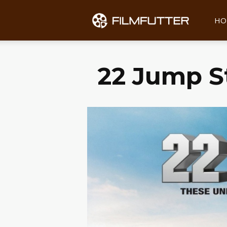
Filmfu
HO
22 Jump St