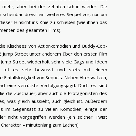
ht mehr, aber bei der zehnten schon wieder. Die
 scheinbar dreist ein weiteres Sequel vor, nur um
dieser Hinsicht ins Knie zu schießen (wie ihnen das
Momenten des gesamten Films).
die Klischees von Actionkomödien und Buddy-Cop-
22 Jump Street unter anderem über den ersten Film
22 Jump Street wiederholt sehr viele Gags und Ideen
r tut es sehr bewusst und stets mit einem
 Einfallslosigkeit von Sequels. Neben Alterswitzen,
nd eine verrückte Verfolgungsjagd. Doch es sind
ie die Zuschauer, aber auch die Protagonisten des
les, was gleich aussieht, auch gleich ist. Außerdem
s im Gegensatz zu vielen Komödien, einige der
er nicht vorgegriffen werden (ein solcher Twist
 Charakter – minutenlang zum Lachen).