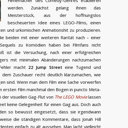
Filmemacher des Comedy-Genres etablieren
werden. Zunächst gelang ihnen das
Meisterstück, aus der hoffnungslos
bescheuerten Idee eines LEGO-Films, einen
enten und urkomischen Animationshit zu produzieren.
e beiden mit einer weiteren Rarität nach – einer
Sequels zu Komödien haben bei Filmfans nicht
oß ist die Versuchung, nach einer erfolgreichen
ers mit minimalen Abänderungen nachzumachen
Fehler macht
22 Jump Street
eine Tugend und
, dem Zuschauer recht deutlich klarzumachen, wie
ngen sind. Wenn man dem Film eine Sache vorwerfen
m ersten Film manchmal den Bogen in puncto Meta-
 der visuellen Gag-Flut von
The LEGO Movie
lassen
reet keine Gelegenheit für einen Gag aus. Doch auch
en so bewusst eingesetzt, dass sie irgendwann
sweise die ständigen Kommentare, dass Jonah Hill
enten einfach zu alt aussehen. Man lacht vielleicht