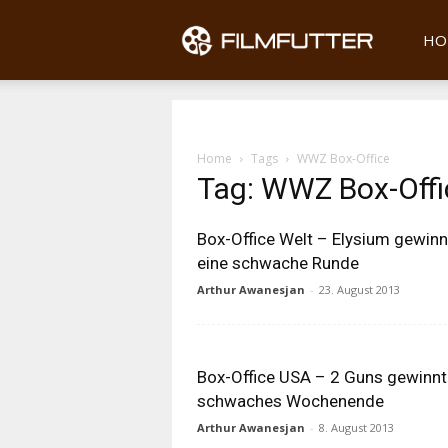
Filmfu
HO
Home
Tags
WWZ Box-Office
Tag: WWZ Box-Offi
Box-Office Welt – Elysium gewinn
eine schwache Runde
Arthur Awanesjan
-
23. August 2013
Box-Office USA – 2 Guns gewinnt
schwaches Wochenende
Arthur Awanesjan
-
8. August 2013