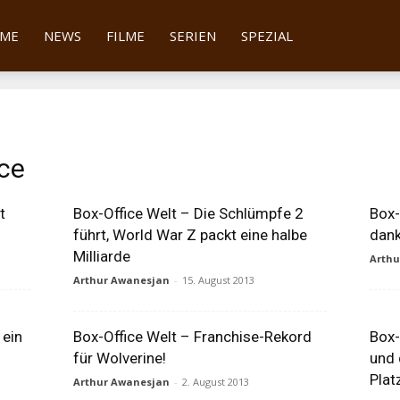
tter
ME
NEWS
FILME
SERIEN
SPEZIAL
ce
t
Box-Office Welt – Die Schlümpfe 2
Box-
führt, World War Z packt eine halbe
dank
Milliarde
Arth
Arthur Awanesjan
-
15. August 2013
 ein
Box-Office Welt – Franchise-Rekord
Box-
für Wolverine!
und 
Plat
Arthur Awanesjan
-
2. August 2013