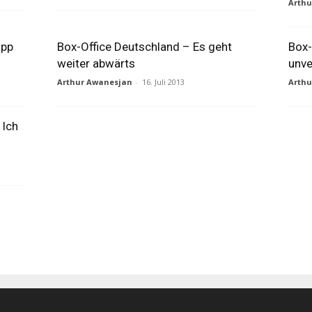
Arth
app
Box-Office Deutschland – Es geht
Box-
weiter abwärts
unve
Arthur Awanesjan
-
16. Juli 2013
Arth
 Ich