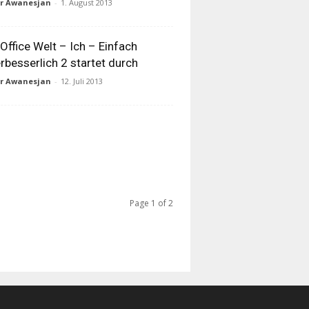
ur Awanesjan
-
1. August 2013
Office Welt – Ich – Einfach
rbesserlich 2 startet durch
ur Awanesjan
-
12. Juli 2013
Page 1 of 2