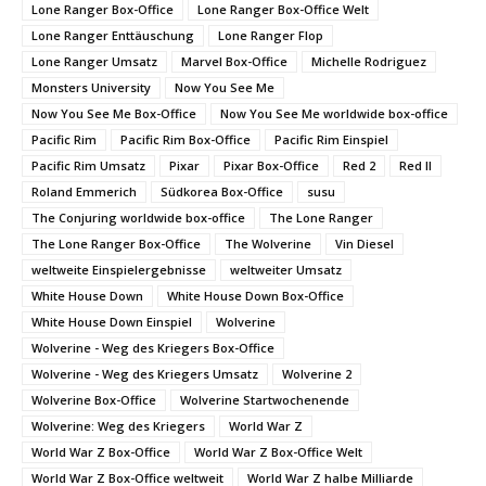
Lone Ranger Box-Office
Lone Ranger Box-Office Welt
Lone Ranger Enttäuschung
Lone Ranger Flop
Lone Ranger Umsatz
Marvel Box-Office
Michelle Rodriguez
Monsters University
Now You See Me
Now You See Me Box-Office
Now You See Me worldwide box-office
Pacific Rim
Pacific Rim Box-Office
Pacific Rim Einspiel
Pacific Rim Umsatz
Pixar
Pixar Box-Office
Red 2
Red II
Roland Emmerich
Südkorea Box-Office
susu
The Conjuring worldwide box-office
The Lone Ranger
The Lone Ranger Box-Office
The Wolverine
Vin Diesel
weltweite Einspielergebnisse
weltweiter Umsatz
White House Down
White House Down Box-Office
White House Down Einspiel
Wolverine
Wolverine - Weg des Kriegers Box-Office
Wolverine - Weg des Kriegers Umsatz
Wolverine 2
Wolverine Box-Office
Wolverine Startwochenende
Wolverine: Weg des Kriegers
World War Z
World War Z Box-Office
World War Z Box-Office Welt
World War Z Box-Office weltweit
World War Z halbe Milliarde