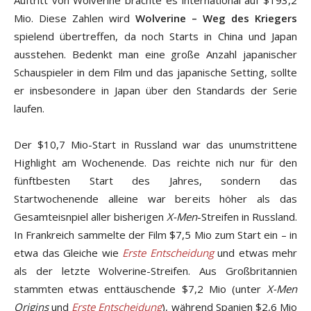
Auftritt von Wolverine brachte es international auf $193,2
Mio. Diese Zahlen wird
Wolverine – Weg des Kriegers
spielend übertreffen, da noch Starts in China und Japan
ausstehen. Bedenkt man eine große Anzahl japanischer
Schauspieler in dem Film und das japanische Setting, sollte
er insbesondere in Japan über den Standards der Serie
laufen.
Der $10,7 Mio-Start in Russland war das unumstrittene
Highlight am Wochenende. Das reichte nich nur für den
fünftbesten Start des Jahres, sondern das
Startwochenende alleine war bereits höher als das
Gesamteisnpiel aller bisherigen
X-Men
-Streifen in Russland.
In Frankreich sammelte der Film $7,5 Mio zum Start ein – in
etwa das Gleiche wie
Erste Entscheidung
und etwas mehr
als der letzte Wolverine-Streifen. Aus Großbritannien
stammten etwas enttäuschende $7,2 Mio (unter
X-Men
Origins
und
Erste Entscheidung
), während Spanien $2,6 Mio