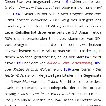
Dieser Start war insgesamt etwa
14%
stärker als der von
X-Men – Der letze Widerstand
, der 2006 mit 76,3 Mio anlief
und
19%
stärker als der von
X-Men Origins: Wolverine
.
Damit brachte Wolverine – Der Weg des Kriegers das
Franchise, trotz mildem US-Start, weltweit auf ein neues
Level. Geholfen hat dabei einerseits der 3D-Bonus – etwa
50%
des internationalen Umsatzes stammten von 3D-
Vorstellungen – und die in der Zwischenzeit
angewachsenen Märkte. Schaut man sich die Länder an, in
denen Wolverine gestartet ist, so lag der Start im Schnitt
etwa
51%
über dem von
X-Men – Erste Entscheidung
,
30%
über
X-Men Origins: Wolverine
und
12%
über
X-Men – Der
letzte Widerstand
in de jeweiligen Ländern. Im Gegensatz
zu
Spider-Man
war das
X-Men
-Franchise nie besonders
stark im Übersee. Den Höhepunkt der Reihe bildete
bislang
X-Men – Der letzte Widerstand
mit einem Einspiel
von $225 Mio außerhaklb von USA/Kanada. Der letzte Solo-