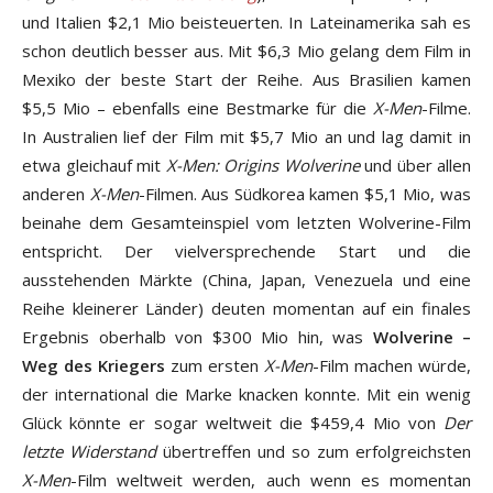
und Italien $2,1 Mio beisteuerten. In Lateinamerika sah es
schon deutlich besser aus. Mit $6,3 Mio gelang dem Film in
Mexiko der beste Start der Reihe. Aus Brasilien kamen
$5,5 Mio – ebenfalls eine Bestmarke für die
X-Men
-Filme.
In Australien lief der Film mit $5,7 Mio an und lag damit in
etwa gleichauf mit
X-Men: Origins Wolverine
und über allen
anderen
X-Men
-Filmen. Aus Südkorea kamen $5,1 Mio, was
beinahe dem Gesamteinspiel vom letzten Wolverine-Film
entspricht. Der vielversprechende Start und die
ausstehenden Märkte (China, Japan, Venezuela und eine
Reihe kleinerer Länder) deuten momentan auf ein finales
Ergebnis oberhalb von $300 Mio hin, was
Wolverine –
Weg des Kriegers
zum ersten
X-Men
-Film machen würde,
der international die Marke knacken konnte. Mit ein wenig
Glück könnte er sogar weltweit die $459,4 Mio von
Der
letzte Widerstand
übertreffen und so zum erfolgreichsten
X-Men
-Film weltweit werden, auch wenn es momentan