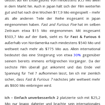
deutet auf ein Endergebnis von mindestens $55 Mio allein
in dem Markt hin. Auch in Japan hält sich der Film weiterhin
gut und hat nach drei Wochen $17,9 Mio eingespielt – mehr
als alle anderen Teile der Reihe insgesamt in Japan
eingenommen haben.
Fast and Furious Five
hat im selben
Zeitraum etwa $15 Mio eingenommen. Mit insgesamt
$503,7 Mio auf der Bank, sieht es für
Fast & Furious 6
außerhalb von Nordamerika nach mindestens $540 Mio und
weltweit nach mehr als $775 Mio aus. Allein international
bedeutet das eine Steigerung von etwa
30%
gegenüber
seinem bereits immens erfolgreichen Vorgänger. Da der
sechste Film überall gut ankommt und das Ende viel
Spannung für Teil 7 aufkommen lässt, bin ich mir ziemlich
sicher, dass
Fast & Furious 7
nächstes Jahr weltweit mehr
als $800 Mio einbringen wird.
Ich – Einfach unverbesserlich 2
platzierte sich mit $25,2
Mio nur knapp dahinter und brachte sein internationales