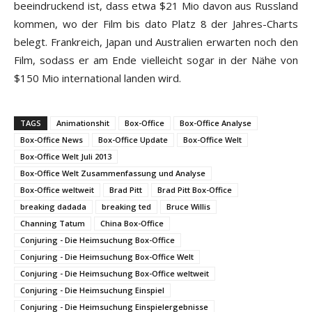
beeindruckend ist, dass etwa $21 Mio davon aus Russland
kommen, wo der Film bis dato Platz 8 der Jahres-Charts
belegt. Frankreich, Japan und Australien erwarten noch den
Film, sodass er am Ende vielleicht sogar in der Nähe von
$150 Mio international landen wird.
TAGS
Animationshit
Box-Office
Box-Office Analyse
Box-Office News
Box-Office Update
Box-Office Welt
Box-Office Welt Juli 2013
Box-Office Welt Zusammenfassung und Analyse
Box-Office weltweit
Brad Pitt
Brad Pitt Box-Office
breaking dadada
breaking ted
Bruce Willis
Channing Tatum
China Box-Office
Conjuring - Die Heimsuchung Box-Office
Conjuring - Die Heimsuchung Box-Office Welt
Conjuring - Die Heimsuchung Box-Office weltweit
Conjuring - Die Heimsuchung Einspiel
Conjuring - Die Heimsuchung Einspielergebnisse