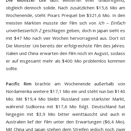
Die Monster Uni
läuft weiterhin eher unaufregend,
obgleich dennoch solide. Nach zusätzlichen $15,6 Mio am
Wochenende, steht Pixars Prequel bei $321,6 Mio. In den
meisten Märkten musste der Film sich von
Ich – Einfach
unverbesserlich 2
geschlagen geben, doch in Japan sieht es
mit $47 Mio nach vier Wochen hervorragend aus. Dort ist
Die Monster Uni bereits der erfolgreichste Film des Jahres.
Italien und China erwarten den Film noch im August, sodass
er auf insgesamt mehr als $400 Mio problemlos kommen
sollte.
Pacific Rim
brachte am Wochenende außerhalb von
Nordamerika weitere $17,1 Mio ein und steht nun bei $140
Mio. Mit $19,4 Mio bleibt Russland sein stärkster Markt,
während Südkorea mit $17,6 Mio folgt. Deutschland hat
hingegen mit $3,9 Mio bitter wenttäuscht und auch in
Australien lief der Film unter den Erwartungen ($6,4 Mio).
Mit China und Japan stehen dem Streifen jedoch noch zwei