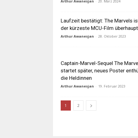
Arthur Awanesjan
-
20. März 2024
Laufzeit bestätigt: The Marvels is
der kürzeste MCU-Film überhaupt
Arthur Awanesjan
-
28. Oktober 2023
Captain-Marvel-Sequel The Marve
startet später, neues Poster enthü
die Heldinnen
Arthur Awanesjan
-
19. Februar 2023
1
2