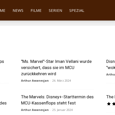
tter
ME
NEWS
FILME
SERIEN
SPEZIAL
ps
"Ms. Marvel"-Star Iman Vellani wurde
Disn
versichert, dass sie im MCU
"wok
zurückkehren wird
Arth
Arthur Awanesjan
-
26. März 2024
h
The Marvels: Disney+-Starttermin des
The 
 des
MCU-Kassenflops steht fest
Arthur Awanesjan
-
25. Januar 2024