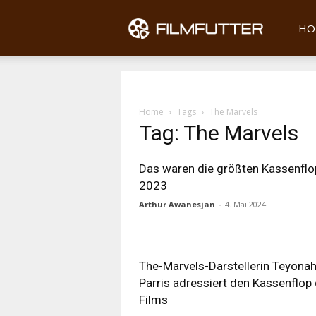
Filmfu
HO
Home
Tags
The Marvels
Tag: The Marvels
Das waren die größten Kassenflo
2023
Arthur Awanesjan
-
4. Mai 2024
The-Marvels-Darstellerin Teyona
Parris adressiert den Kassenflop
Films