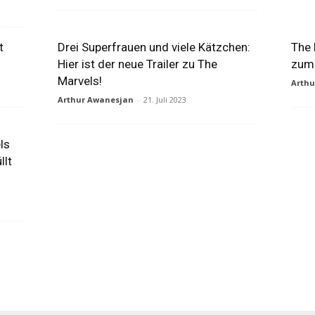
t
Drei Superfrauen und viele Kätzchen:
The 
Hier ist der neue Trailer zu The
zum 
Marvels!
Arth
Arthur Awanesjan
-
21. Juli 2023
ls
llt