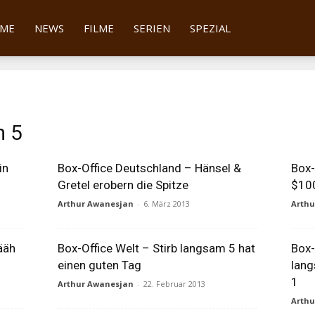
tter
ME
NEWS
FILME
SERIEN
SPEZIAL
m 5
in
Box-Office Deutschland – Hänsel &
Box-
Gretel erobern die Spitze
$10
Arthur Awanesjan
-
6. März 2013
Arth
ääh
Box-Office Welt – Stirb langsam 5 hat
Box-
einen guten Tag
lang
1
Arthur Awanesjan
-
22. Februar 2013
Arth