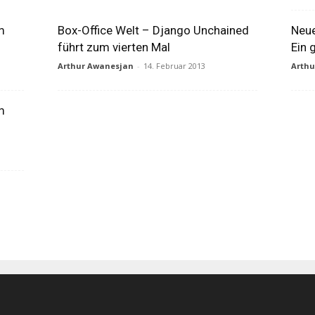
m
Box-Office Welt – Django Unchained
Neue
führt zum vierten Mal
Ein 
Arthur Awanesjan
-
14. Februar 2013
Arth
m