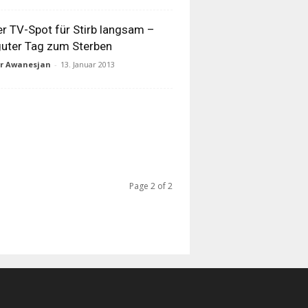
r TV-Spot für Stirb langsam –
guter Tag zum Sterben
ur Awanesjan
-
13. Januar 2013
Page 2 of 2