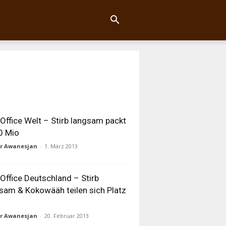
Office Welt – Stirb langsam packt
0 Mio
ur Awanesjan
-
1. März 2013
Office Deutschland – Stirb
sam & Kokowääh teilen sich Platz
ur Awanesjan
-
20. Februar 2013