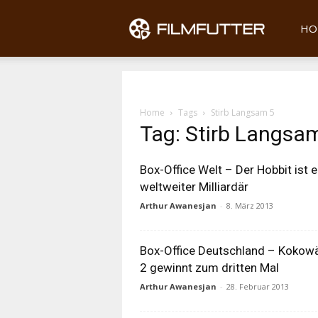
Filmfu
HO
Home
Tags
Stirb Langsam 5
Tag: Stirb Langsa
Box-Office Welt – Der Hobbit ist e
weltweiter Milliardär
Arthur Awanesjan
-
8. März 2013
Box-Office Deutschland – Kokow
2 gewinnt zum dritten Mal
Arthur Awanesjan
-
28. Februar 2013