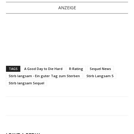
ANZEIGE
TAGS
A Good Day to Die Hard
R-Rating
Sequel News
Stirb langsam - Ein guter Tag zum Sterben
Stirb Langsam 5
Stirb langsam Sequel