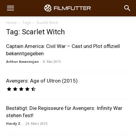
Home
Tags
Scarlet Witch
Tag: Scarlet Witch
Captain America: Civil War – Cast und Plot offiziell
bekanntgegeben
Arthur Awanesjan
-
8. Mai 2015
Avengers: Age of Ultron (2015)
Bestätigt: Die Regisseure für Avengers: Infinity War
stehen fest!
Hardy Z.
-
24. März 2015