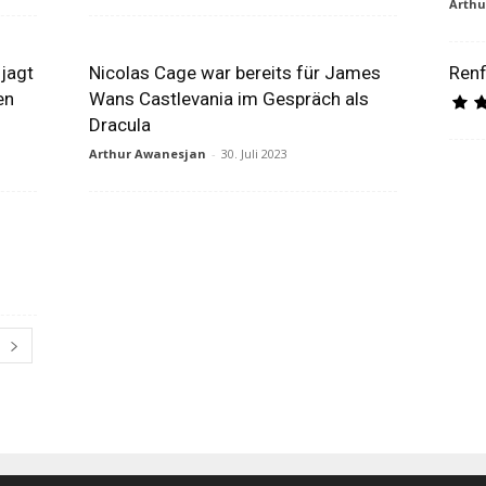
Arth
 jagt
Nicolas Cage war bereits für James
Renf
en
Wans Castlevania im Gespräch als
Dracula
Arthur Awanesjan
-
30. Juli 2023