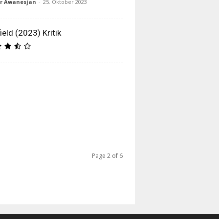
ur Awanesjan
-
25. Oktober 2023
ield (2023) Kritik
Page 2 of 6