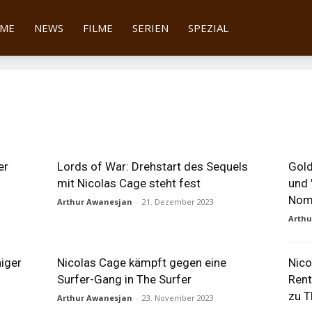
tter
ME
NEWS
FILME
SERIEN
SPEZIAL
er
Lords of War: Drehstart des Sequels
Gold
mit Nicolas Cage steht fest
und 
Nom
Arthur Awanesjan
-
21. Dezember 2023
Arth
iger
Nicolas Cage kämpft gegen eine
Nico
Surfer-Gang in The Surfer
Rent
zu T
Arthur Awanesjan
-
23. November 2023