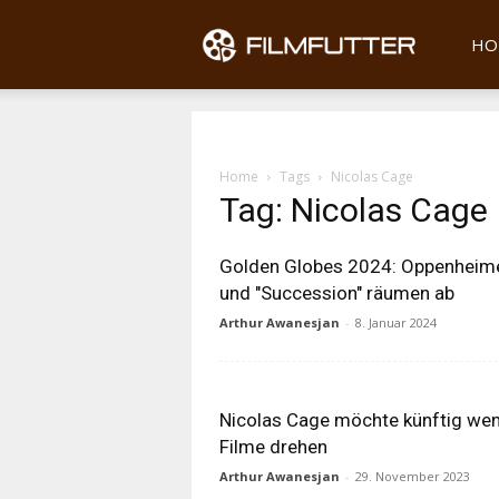
Filmfu
HO
Home
Tags
Nicolas Cage
Tag: Nicolas Cage
Golden Globes 2024: Oppenheim
und "Succession" räumen ab
Arthur Awanesjan
-
8. Januar 2024
Nicolas Cage möchte künftig wen
Filme drehen
Arthur Awanesjan
-
29. November 2023