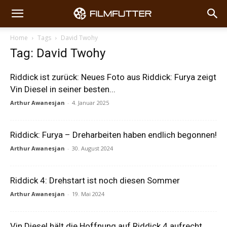
Home
Tags
David Twohy
Tag: David Twohy
Riddick ist zurück: Neues Foto aus Riddick: Furya zeigt
Vin Diesel in seiner besten...
Arthur Awanesjan
-
4. Januar 2025
Riddick: Furya – Dreharbeiten haben endlich begonnen!
Arthur Awanesjan
-
30. August 2024
Riddick 4: Drehstart ist noch diesen Sommer
Arthur Awanesjan
-
19. Mai 2024
Vin Diesel hält die Hoffnung auf Riddick 4 aufrecht