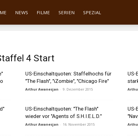
tter
ME
NEWS
FILME
SERIEN
SPEZIAL
taffel 4 Start
e"
US-Einschaltquoten: Staffelhochs für
US-E
uo
"The Flash", "iZombie", "Chicago Fire"
star
Arthur Awanesjan
-
9. Dezember 2015
Arth
d"
US-Einschaltquoten: "The Flash"
US-E
wieder vor "Agents of S.H.I.E.L.D."
"Nav
Arthur Awanesjan
-
16. November 2015
Arth