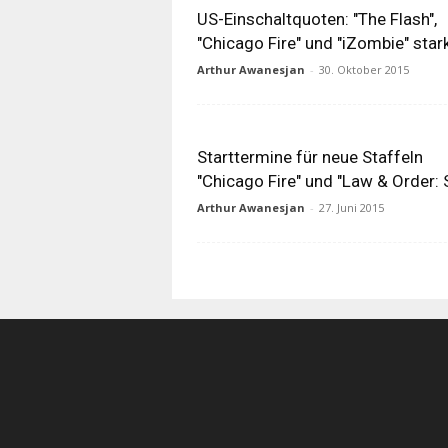
US-Einschaltquoten: "The Flash",
"Chicago Fire" und "iZombie" star
Arthur Awanesjan
-
30. Oktober 2015
Starttermine für neue Staffeln
"Chicago Fire" und "Law & Order:
Arthur Awanesjan
-
27. Juni 2015