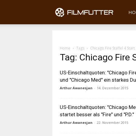
Filmfu
HO
Home
Tags
Chicago Fire Staffel 4 Start
Tag: Chicago Fire S
US-Einschaltquoten: "Chicago Fir
und "Chicago Med" ein starkes D
Arthur Awanesjan
-
14. Dezember 2015
US-Einschaltquoten: "Chicago Me
startet besser als "Fire" und "P.D."
Arthur Awanesjan
-
22. November 2015