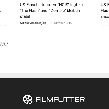
US-Einschaltquoten: "NCIS" legt zu,
US-E
k
"The Flash" und "iZombie" bleiben
Flau
stabil
Arth
Arthur Awanesjan
-
24. Oktober 2015
 SVU"