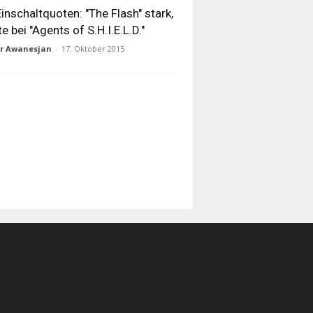
inschaltquoten: "The Flash" stark,
te bei "Agents of S.H.I.E.L.D."
ur Awanesjan
-
17. Oktober 2015