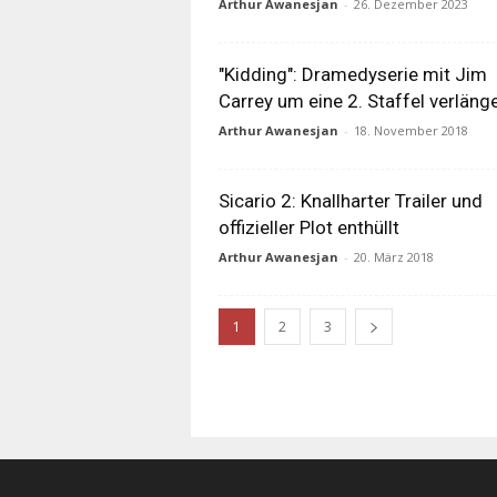
Arthur Awanesjan
-
26. Dezember 2023
"Kidding": Dramedyserie mit Jim
Carrey um eine 2. Staffel verläng
Arthur Awanesjan
-
18. November 2018
Sicario 2: Knallharter Trailer und
offizieller Plot enthüllt
Arthur Awanesjan
-
20. März 2018
1
2
3