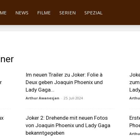
tter
ME
NEWS
FILME
SERIEN
SPEZIAL
ener
Im neuen Trailer zu Joker: Folie à
Joke
r
Deux geben Joaquin Phoenix und
zum 
Lady Gaga...
Lady
Arthur Awanesjan
-
25. Juli 2024
Arth
ux
Joker 2: Drehende mit neuen Fotos
Erst
von Joaquin Phoenix und Lady Gaga
Phoe
bekanntgegeben
Arth