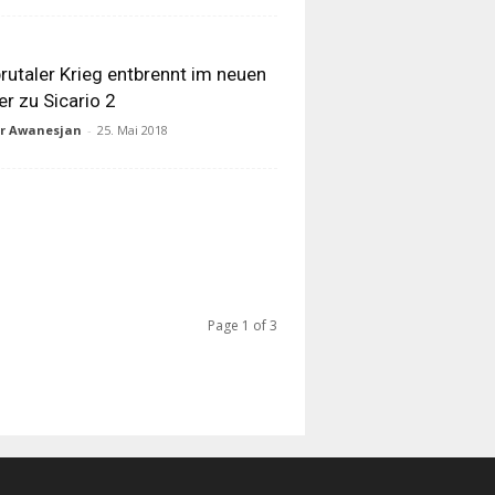
brutaler Krieg entbrennt im neuen
ler zu Sicario 2
ur Awanesjan
-
25. Mai 2018
Page 1 of 3