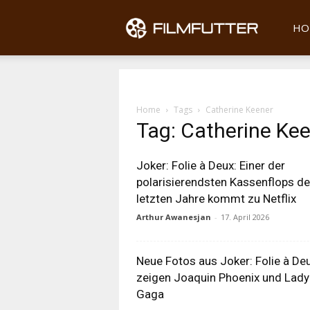
Filmfu
HO
Home
Tags
Catherine Keener
Tag: Catherine Ke
Joker: Folie à Deux: Einer der
polarisierendsten Kassenflops de
letzten Jahre kommt zu Netflix
Arthur Awanesjan
-
17. April 2026
Neue Fotos aus Joker: Folie à De
zeigen Joaquin Phoenix und Lady
Gaga