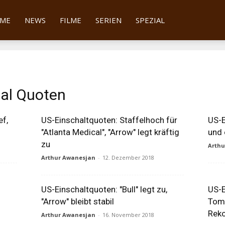
tter
ME
NEWS
FILME
SERIEN
SPEZIAL
cal Quoten
ef,
US-Einschaltquoten: Staffelhoch für
US-E
"Atlanta Medical", "Arrow" legt kräftig
und 
zu
Arth
Arthur Awanesjan
-
12. Dezember 2018
US-Einschaltquoten: "Bull" legt zu,
US-E
"Arrow" bleibt stabil
Tomo
Reko
Arthur Awanesjan
-
16. November 2018