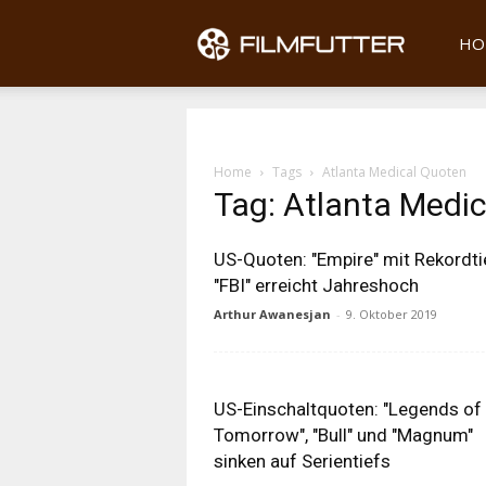
Filmfu
HO
Home
Tags
Atlanta Medical Quoten
Tag: Atlanta Medi
US-Quoten: "Empire" mit Rekordti
"FBI" erreicht Jahreshoch
Arthur Awanesjan
-
9. Oktober 2019
US-Einschaltquoten: "Legends of
Tomorrow", "Bull" und "Magnum"
sinken auf Serientiefs