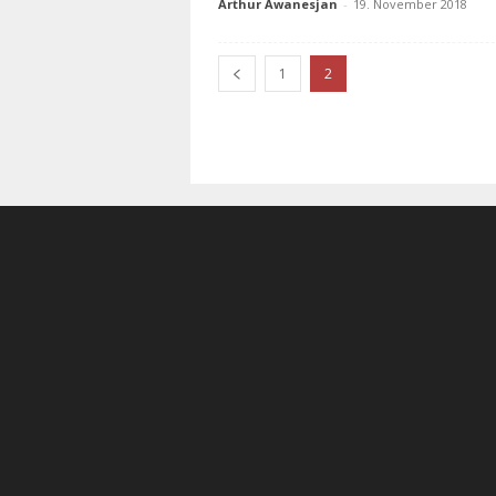
Arthur Awanesjan
-
19. November 2018
1
2