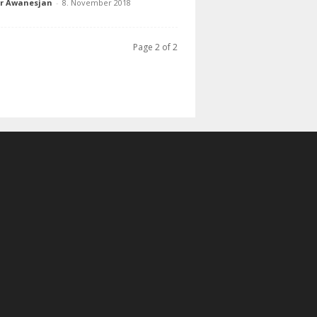
ur Awanesjan
-
8. November 2018
Page 2 of 2