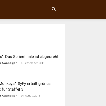
ts": Das Serienfinale ist abgedreht
ur Awanesjan
-
6. September 2019
Monkeys": SyFy erteilt grünes
t für Staffel 3!
ur Awanesjan
-
24. August 2016