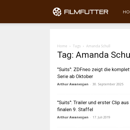
Filmfu
HO
Home
Tags
Amanda Schull
Tag: Amanda Schu
"Suits": ZDFneo zeigt die komplet
Serie ab Oktober
Arthur Awanesjan
-
30. September 2025
"Suits": Trailer und erster Clip aus
finalen 9. Staffel
Arthur Awanesjan
-
17. Juli 2019