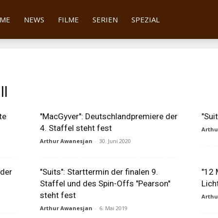
tter
ME
NEWS
FILME
SERIEN
SPEZIAL
ll
te
"MacGyver": Deutschlandpremiere der
"Sui
4. Staffel steht fest
Arth
Arthur Awanesjan
-
30. Juni 2020
 der
"Suits": Starttermin der finalen 9.
"12 
Staffel und des Spin-Offs "Pearson"
Lich
steht fest
Arth
Arthur Awanesjan
-
6. Mai 2019