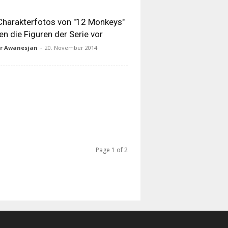
Charakterfotos von "12 Monkeys"
len die Figuren der Serie vor
ur Awanesjan
-
20. November 2014
Page 1 of 2