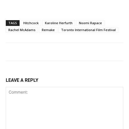
TAGS
Hitchcock
Karoline Herfurth
Noomi Rapace
Rachel McAdams
Remake
Toronto International Film Festival
LEAVE A REPLY