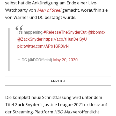
selbst hat die Ankündigung am Ende einer Live-
Watchparty von
Man of Steel
gemacht, woraufhin sie
von Warner und DC bestätigt wurde.
It's happening.
#ReleaseTheSnyderCut
@hbomax
@ZackSnyder
https://t.co/tHunDelSyU
pic.twitter.com/APb1GR8jvN
— DC (@DCOfficial)
May 20, 2020
ANZEIGE
Die komplett neue Schnittfassung wird unter dem
Titel
Zack Snyder’s Justice League
2021 exklusiv auf
der Streaming-Plattform
HBO Max
veröffentlicht