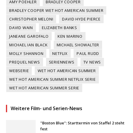
AMY POEHLER
BRADLEY COOPER
BRADLEY COOPER WET HOT AMERICAN SUMMER
CHRISTOPHER MELONI
DAVID HYDE PIERCE
DAVID WAIN
ELIZABETH BANKS
JANEANE GAROFALO
KEN MARINO
MICHAEL IAN BLACK
MICHAEL SHOWALTER
MOLLY SHANNON
NETFLIX
PAUL RUDD
PREQUEL NEWS
SERIENNEWS
TV NEWS
WEBSERIE
WET HOT AMERICAN SUMMER
WET HOT AMERICAN SUMMER NETFLIX SERIE
WET HOT AMERICAN SUMMER SERIE
Weitere Film- und Serien-News
"Boston Blue": Starttermin von Staffel 2 steht
fest