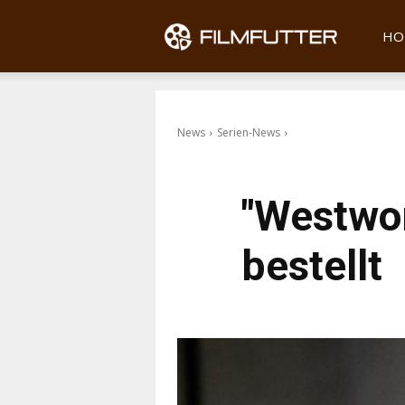
Filmfu
HO
News
Serien-News
"Westwor
bestellt