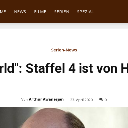
tter
ME
NEWS
FILME
SERIEN
SPEZIAL
Serien-News
ld": Staffel 4 ist von
Arthur Awanesjan
23. April 2020
0
Von