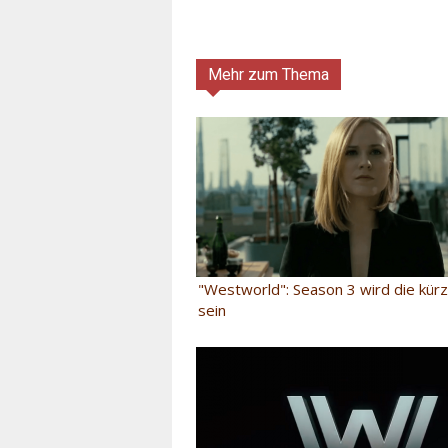
Mehr zum Thema
"Westworld": Season 3 wird die kürz
sein