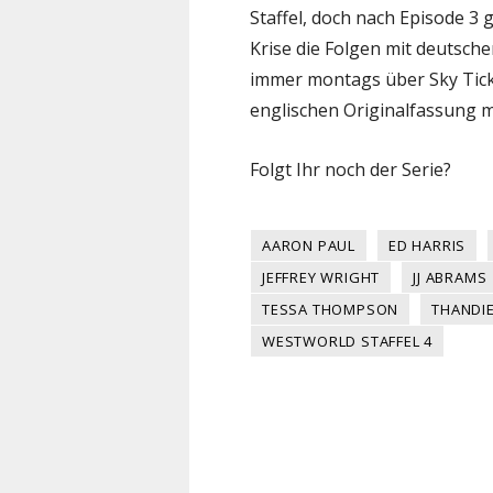
Staffel, doch nach Episode 
Krise die Folgen mit deutsch
immer montags über Sky Tick
englischen Originalfassung mi
Folgt Ihr noch der Serie?
AARON PAUL
ED HARRIS
JEFFREY WRIGHT
JJ ABRAMS
TESSA THOMPSON
THANDI
WESTWORLD STAFFEL 4