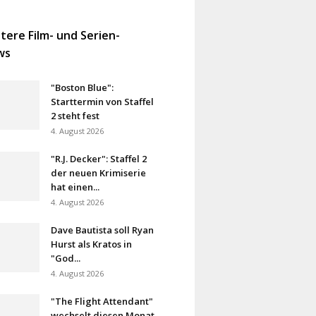
tere Film- und Serien-
ws
"Boston Blue":
Starttermin von Staffel
2 steht fest
4. August 2026
"R.J. Decker": Staffel 2
der neuen Krimiserie
hat einen...
4. August 2026
Dave Bautista soll Ryan
Hurst als Kratos in
"God...
4. August 2026
"The Flight Attendant"
wechselt diesen Monat