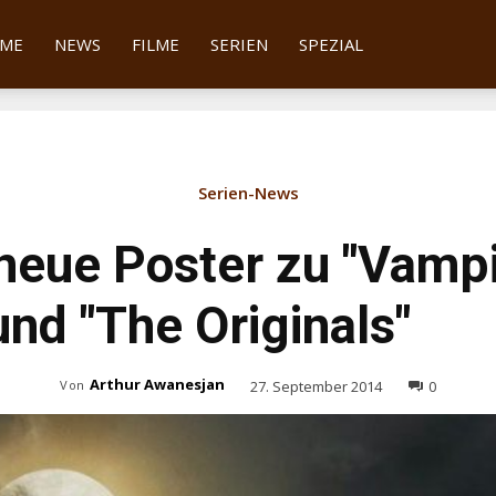
tter
ME
NEWS
FILME
SERIEN
SPEZIAL
Serien-News
neue Poster zu "Vamp
und "The Originals"
Arthur Awanesjan
27. September 2014
0
Von