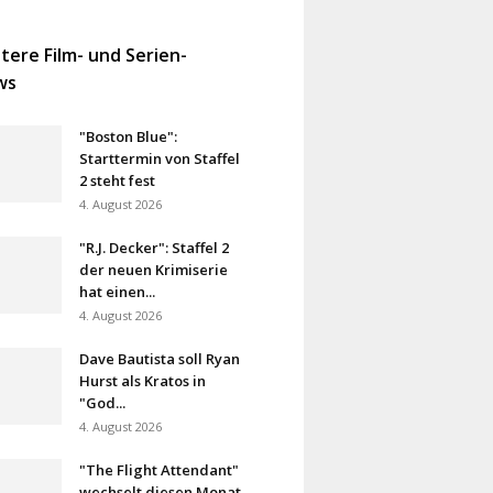
tere Film- und Serien-
ws
"Boston Blue":
Starttermin von Staffel
2 steht fest
4. August 2026
"R.J. Decker": Staffel 2
der neuen Krimiserie
hat einen...
4. August 2026
Dave Bautista soll Ryan
Hurst als Kratos in
"God...
4. August 2026
"The Flight Attendant"
wechselt diesen Monat