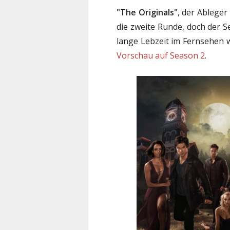
"The Originals"
, der Ablege
die zweite Runde, doch der S
lange Lebzeit im Fernsehen w
Vorschau auf Season 2
.