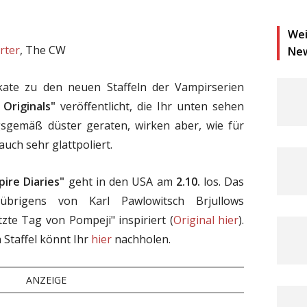
Wei
rter
, The CW
Ne
ate zu den neuen Staffeln der Vampirserien
 Originals"
veröffentlicht, die Ihr unten sehen
gsgemäß düster geraten, wirken aber, wie für
auch sehr glattpoliert.
ire Diaries"
geht in den USA am
2.10.
los. Das
übrigens von Karl Pawlowitsch Brjullows
te Tag von Pompeji" inspiriert (
Original hier
).
 Staffel könnt Ihr
hier
nachholen.
ANZEIGE