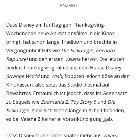
ANZEIGE
Dass Disney am fünftägigen Thanksgiving-
Wochenende neue Animationsfilme in die Kinos
bringt, hat schon lange Tradition und brachte in
Vergangenheit Hits wie
Die Eiskönigin
,
Encanto
,
Rapunzel
und den ersten
Vaiana
hervor. Die letzten
beiden Thanksgiving-Filme aus dem Hause Disney,
Strange World
und
Wish
, floppten jedoch böse an den
Kinokassen, also setzt das Studio diesmal auf
Bewährtes. Erstaunlich ist jedoch, dass im Gegensatz
zu Sequels wie
Zoomania 2
,
Toy Story 5
und
Die
Eiskönigin 3
, die sich schon lange in Arbeit befinden,
es bei
Vaiana 2
keinerlei Vorankündigung gab.
Dass Disney früher oder später mehr aus
Vaiana