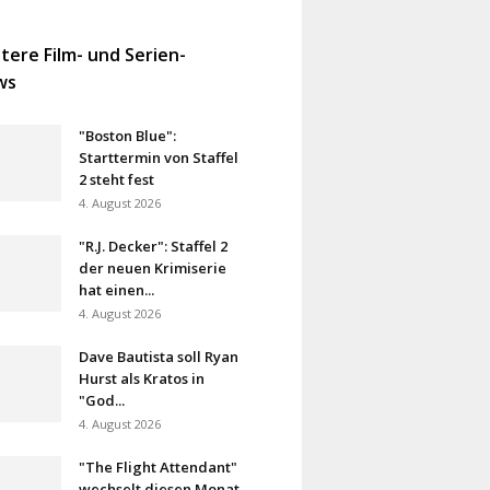
tere Film- und Serien-
ws
"Boston Blue":
Starttermin von Staffel
2 steht fest
4. August 2026
"R.J. Decker": Staffel 2
der neuen Krimiserie
hat einen...
4. August 2026
Dave Bautista soll Ryan
Hurst als Kratos in
"God...
4. August 2026
"The Flight Attendant"
wechselt diesen Monat