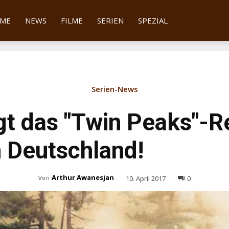
tter
ME
NEWS
FILME
SERIEN
SPEZIAL
Serien-News
gt das "Twin Peaks"-R
 Deutschland!
Arthur Awanesjan
10. April 2017
0
Von