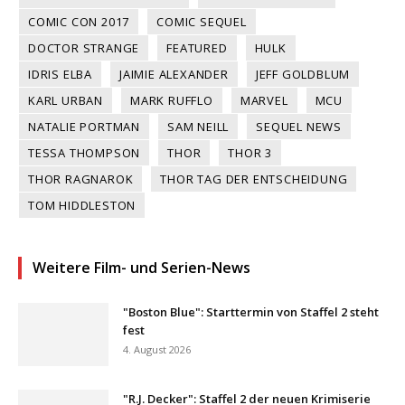
COMIC CON 2017
COMIC SEQUEL
DOCTOR STRANGE
FEATURED
HULK
IDRIS ELBA
JAIMIE ALEXANDER
JEFF GOLDBLUM
KARL URBAN
MARK RUFFLO
MARVEL
MCU
NATALIE PORTMAN
SAM NEILL
SEQUEL NEWS
TESSA THOMPSON
THOR
THOR 3
THOR RAGNAROK
THOR TAG DER ENTSCHEIDUNG
TOM HIDDLESTON
Weitere Film- und Serien-News
"Boston Blue": Starttermin von Staffel 2 steht
fest
4. August 2026
"R.J. Decker": Staffel 2 der neuen Krimiserie