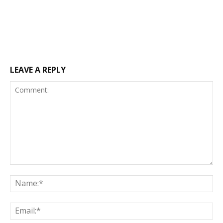
LEAVE A REPLY
Comment:
Na
Ema