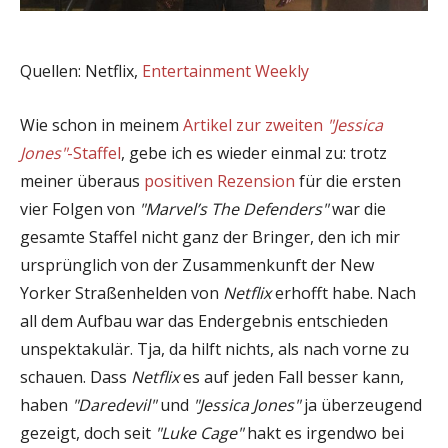
Quellen: Netflix,
Entertainment Weekly
Wie schon in meinem
Artikel zur zweiten
"Jessica
Jones"
-Staffel
, gebe ich es wieder einmal zu: trotz
meiner überaus
positiven Rezension
für die ersten
vier Folgen von
"Marvel’s The Defenders"
war die
gesamte Staffel nicht ganz der Bringer, den ich mir
ursprünglich von der Zusammenkunft der New
Yorker Straßenhelden von
Netflix
erhofft habe. Nach
all dem Aufbau war das Endergebnis entschieden
unspektakulär. Tja, da hilft nichts, als nach vorne zu
schauen. Dass
Netflix
es auf jeden Fall besser kann,
haben
"Daredevil"
und
"Jessica Jones"
ja überzeugend
gezeigt, doch seit
"Luke Cage"
hakt es irgendwo bei