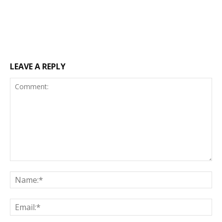
LEAVE A REPLY
Comment:
Na
Ema