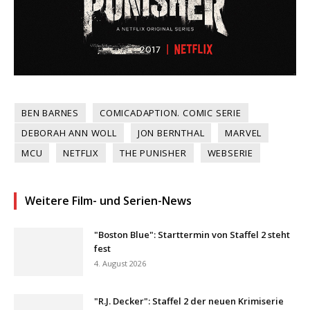
BEN BARNES
COMICADAPTION. COMIC SERIE
DEBORAH ANN WOLL
JON BERNTHAL
MARVEL
MCU
NETFLIX
THE PUNISHER
WEBSERIE
Weitere Film- und Serien-News
"Boston Blue": Starttermin von Staffel 2 steht
fest
4. August 2026
"R.J. Decker": Staffel 2 der neuen Krimiserie