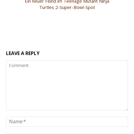
Ein neuer Feind im Teenage Mutant Ninja
Turtles 2-Super-Bowl-Spot
LEAVE A REPLY
Comment:
Na