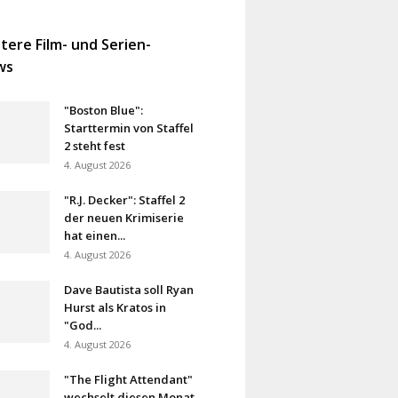
tere Film- und Serien-
ws
"Boston Blue":
Starttermin von Staffel
2 steht fest
4. August 2026
"R.J. Decker": Staffel 2
der neuen Krimiserie
hat einen...
4. August 2026
Dave Bautista soll Ryan
Hurst als Kratos in
"God...
4. August 2026
"The Flight Attendant"
wechselt diesen Monat