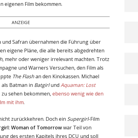
en eigenen Film bekommen.
ANZEIGE
Gunn und Safran übernahmen die Führung über
en eigene Pläne, die alle bereits abgedrehten
sh
, mehr oder weniger irrelevant machten. Trotz
mpagne und Warners Versuchen, den Film als
loppte
The Flash
an den Kinokassen. Michael
e als Batman in
Batgirl
und
Aquaman: Lost
e zu sehen bekommen,
ebenso wenig wie den
ilm mit ihm
.
 nicht zurückkehren. Doch ein
Supergirl
-Film
rgirl: Woman of Tomorrow
war Teil von
ng des ersten Kapitels ihres DCU und soll