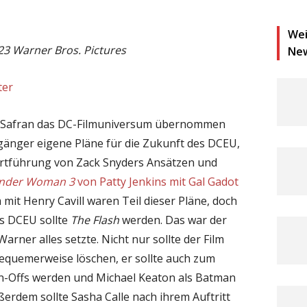
Wei
023 Warner Bros. Pictures
Ne
ter
 Safran das DC-Filmuniversum übernommen
gänger eigene Pläne für die Zukunft des DCEU,
ortführung von Zack Snyders Ansätzen und
nder Woman 3
von Patty Jenkins mit Gal Gadot
mit Henry Cavill waren Teil dieser Pläne, doch
s DCEU sollte
The Flash
werden. Das war der
arner alles setzte. Nicht nur sollte der Film
equemerweise löschen, er sollte auch zum
n-Offs werden und Michael Keaton als Batman
erdem sollte Sasha Calle nach ihrem Auftritt