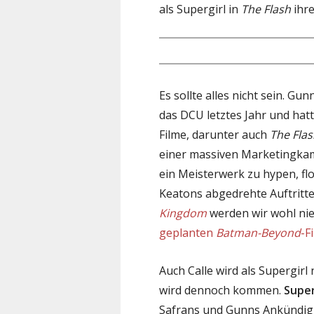
als Supergirl in
The Flash
ihr
Es sollte alles nicht sein. 
das DCU letztes Jahr und hatt
Filme, darunter auch
The Fla
einer massiven Marketingka
ein Meisterwerk zu hypen, f
Keatons abgedrehte Auftritt
Kingdom
werden wir wohl ni
geplanten
Batman-Beyond
-F
Auch Calle wird als Supergirl
wird dennoch kommen.
Supe
Safrans und Gunns Ankündigu