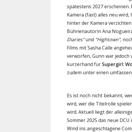
spätestens 2027 erscheinen.
Kamera (fast) alles neu wird, 
hinter der Kamera verzichten
Bühnenautorin Ana Nogueira,
Diaries"
und
"Hightown"
, noc
Films mit Sasha Calle angehe
verworfen, Gunn war jedoch v
kurzerhand für
Supergirl: 
zudem unter einen umfassen
Es ist noch nicht bekannt, we
wird, wer die Titelrolle spie
wird. Aktuell liegt der allein
Sommer 2025 das neue DCU im 
Wind ins angeschlagene Comi