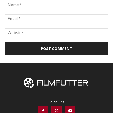
Na
Ema
Web
Folge uns