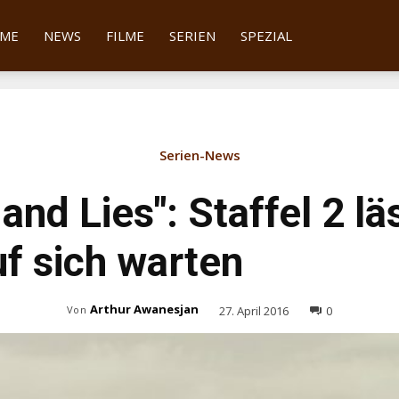
tter
ME
NEWS
FILME
SERIEN
SPEZIAL
Serien-News
and Lies": Staffel 2 lä
uf sich warten
Arthur Awanesjan
27. April 2016
0
Von