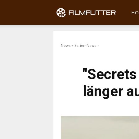
Filmfu
HO
News
Serien-News
"Secrets 
länger a