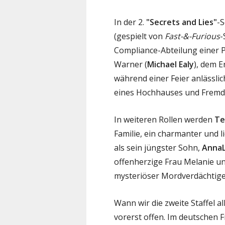
In der 2.
"Secrets and Lies"
-
(gespielt von
Fast-&-Furious
-
Compliance-Abteilung einer Pr
Warner (
Michael Ealy
), dem E
während einer Feier anlässli
eines Hochhauses und Fremdve
In weiteren Rollen werden
Te
Familie, ein charmanter und
als sein jüngster Sohn,
Anna
offenherzige Frau Melanie u
mysteriöser Mordverdächtige
Wann wir die zweite Staffel 
vorerst offen. Im deutschen F