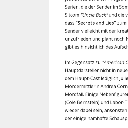
Serien, die der Sender im Som
Sitcom
"Uncle Buck"
und die v
dass
"Secrets and Lies"
zumin
Sender vielleicht mit der kre
unzufrieden und plant noch 
gibt es hinsichtlich des Aufsc
Im Gegensatz zu
"American C
Hauptdarsteller nicht in neu
dem Haupt-Cast lediglich
Juli
Mordermittlerin Andrea Corne
Mordfall. Einige Nebenfigure
(Cole Bernstein) und Labor-Te
wieder dabei sein, ansonsten
der einige namhafte Schauspi