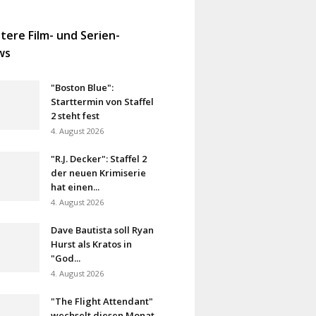
tere Film- und Serien-
ws
"Boston Blue":
Starttermin von Staffel
2 steht fest
4. August 2026
"R.J. Decker": Staffel 2
der neuen Krimiserie
hat einen...
4. August 2026
Dave Bautista soll Ryan
Hurst als Kratos in
"God...
4. August 2026
"The Flight Attendant"
wechselt diesen Monat