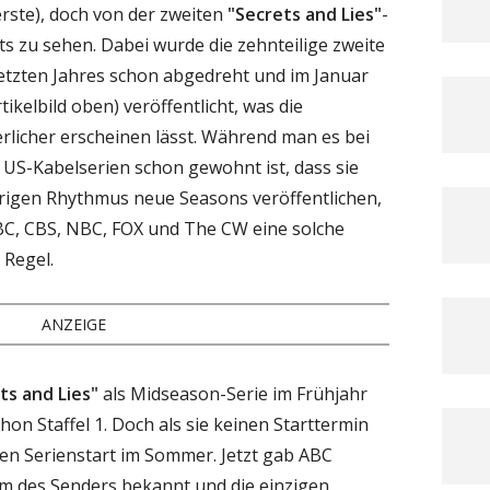
rste), doch von der zweiten
"Secrets and Lies"
-
hts zu sehen. Dabei wurde die zehnteilige zweite
letzten Jahres schon abgedreht und im Januar
ikelbild oben) veröffentlicht, was die
icher erscheinen lässt. Während man es bei
n US-Kabelserien schon gewohnt ist, dass sie
hrigen Rhythmus neue Seasons veröffentlichen,
BC, CBS, NBC, FOX und The CW eine solche
 Regel.
ANZEIGE
ts and Lies"
als Midseason-Serie im Frühjahr
hon Staffel 1. Doch als sie keinen Starttermin
 den Serienstart im Sommer. Jetzt gab ABC
 des Senders bekannt und die einzigen