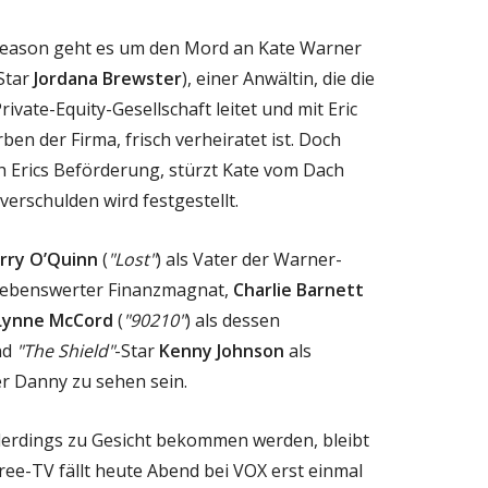
Season geht es um den Mord an Kate Warner
Star
Jordana Brewster
), einer Anwältin, die die
ivate-Equity-Gesellschaft leitet und mit Eric
rben der Firma, frisch verheiratet ist. Doch
ch Erics Beförderung, stürzt Kate vom Dach
rschulden wird festgestellt.
rry O’Quinn
(
"Lost"
) als Vater der Warner-
 liebenswerter Finanzmagnat,
Charlie Barnett
Lynne McCord
(
"90210"
) als dessen
nd
"The Shield"
-Star
Kenny Johnson
als
r Danny zu sehen sein.
allerdings zu Gesicht bekommen werden, bleibt
ree-TV fällt heute Abend bei VOX erst einmal