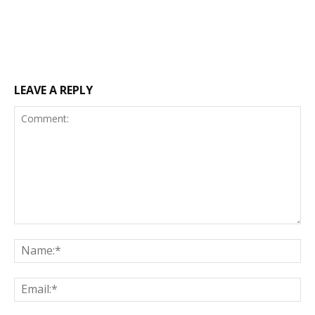
LEAVE A REPLY
Comment:
Na
Ema