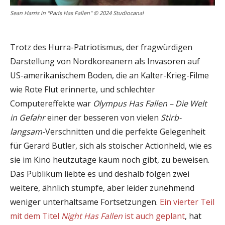
Sean Harris in "Paris Has Fallen" © 2024 Studiocanal
Trotz des Hurra-Patriotismus, der fragwürdigen
Darstellung von Nordkoreanern als Invasoren auf
US-amerikanischem Boden, die an Kalter-Krieg-Filme
wie Rote Flut erinnerte, und schlechter
Computereffekte war
Olympus Has Fallen – Die Welt
in Gefahr
einer der besseren von vielen
Stirb-
langsam
-Verschnitten und die perfekte Gelegenheit
für Gerard Butler, sich als stoischer Actionheld, wie es
sie im Kino heutzutage kaum noch gibt, zu beweisen.
Das Publikum liebte es und deshalb folgen zwei
weitere, ähnlich stumpfe, aber leider zunehmend
weniger unterhaltsame Fortsetzungen.
Ein vierter Teil
mit dem Titel
Night Has Fallen
ist auch geplant
, hat