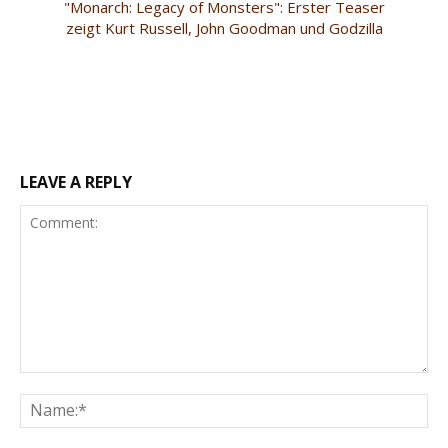
"Monarch: Legacy of Monsters": Erster Teaser
zeigt Kurt Russell, John Goodman und Godzilla
LEAVE A REPLY
Comment:
Na