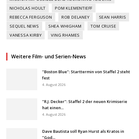
NICHOLAS HOULT
POM KLEMENTIEFF
REBECCA FERGUSON
ROB DELANEY
SEAN HARRIS
SEQUEL NEWS
SHEA WHIGHAM
TOM CRUISE
VANESSA KIRBY
VING RHAMES
Weitere Film- und Serien-News
"Boston Blue": Starttermin von Staffel 2 steht
fest
4. August 2026
"R.J. Decker": Staffel 2 der neuen Krimiserie
hat einen...
4. August 2026
Dave Bautista soll Ryan Hurst als Kratos in
"God...