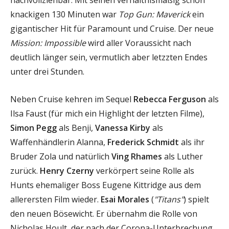
knackigen 130 Minuten war
Top Gun: Maverick
ein
gigantischer Hit für Paramount und Cruise. Der neue
Mission: Impossible
wird aller Voraussicht nach
deutlich länger sein, vermutlich aber letzzten Endes
unter drei Stunden.
Neben Cruise kehren im Sequel
Rebecca Ferguson
als
Ilsa Faust (für mich ein Highlight der letzten Filme),
Simon Pegg
als Benji,
Vanessa Kirby
als
Waffenhändlerin Alanna,
Frederick Schmidt
als ihr
Bruder Zola und natürlich
Ving Rhames
als Luther
zurück.
Henry Czerny
verkörpert seine Rolle als
Hunts ehemaliger Boss Eugene Kittridge aus dem
allerersten Film wieder.
Esai Morales
(
"Titans"
) spielt
den neuen Bösewicht. Er übernahm die Rolle von
Nicholas Hoult, der nach der Corona-Unterbrechung