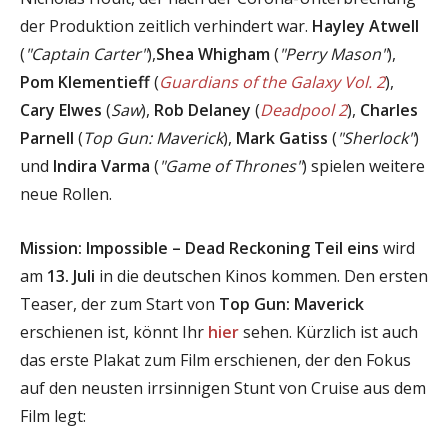
der Produktion zeitlich verhindert war.
Hayley Atwell
(
"Captain Carter"
),
Shea Whigham
(
"Perry Mason"
),
Pom Klementieff
(
Guardians of the Galaxy Vol. 2
),
Cary Elwes
(
Saw
),
Rob Delaney
(
Deadpool 2
),
Charles
Parnell
(
Top Gun: Maverick
),
Mark Gatiss
(
"Sherlock"
)
und
Indira Varma
(
"Game of Thrones"
) spielen weitere
neue Rollen.
Mission: Impossible – Dead Reckoning Teil eins
wird
am
13. Juli
in die deutschen Kinos kommen. Den ersten
Teaser, der zum Start von
Top Gun: Maverick
erschienen ist, könnt Ihr
hier
sehen. Kürzlich ist auch
das erste Plakat zum Film erschienen, der den Fokus
auf den neusten irrsinnigen Stunt von Cruise aus dem
Film legt: