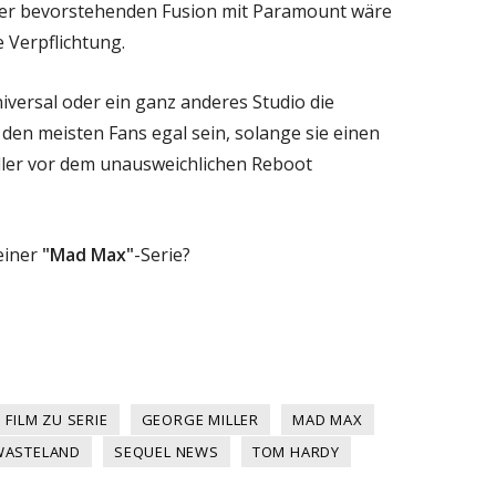
 der bevorstehenden Fusion mit Paramount wäre
 Verpflichtung.
iversal oder ein ganz anderes Studio die
 den meisten Fans egal sein, solange sie einen
ller vor dem unausweichlichen Reboot
einer
"Mad Max"
-Serie?
FILM ZU SERIE
GEORGE MILLER
MAD MAX
WASTELAND
SEQUEL NEWS
TOM HARDY