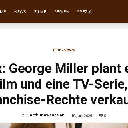
tter
ME
NEWS
FILME
SERIEN
SPEZIAL
Film-News
 George Miller plant 
Film und eine TV-Serie
ranchise-Rechte verkau
Arthur Awanesjan
16. Juni 2026
0
Von