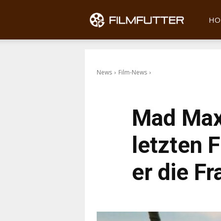
Filmfu
HO
News
Film-News
Mad Max:
letzten 
er die F