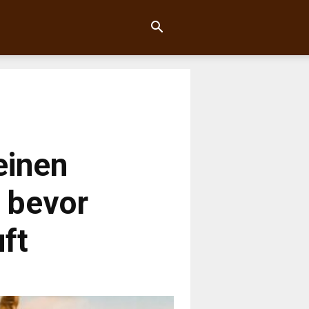
einen
, bevor
ft